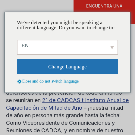
ENCUENTRA UNA
DONAR
FORMACIÓN
We've detected you might be speaking a
different language. Do you want to change to:
EN
¡La mitad de año ya casi
está aquí!
Change Language
Close and do not switch language
En solo unos pocos días, los líderes, socios y
defensores de la prevención de todo el mundo
se reunirán en
21 de CADCA
S t
Instituto Anual de
Capacitación de Mitad de Año
– ¡nuestra mitad
de año en persona más grande hasta la fecha!
Como Vicepresidente de Comunicaciones y
Reuniones de CADCA, y en nombre de nuestro