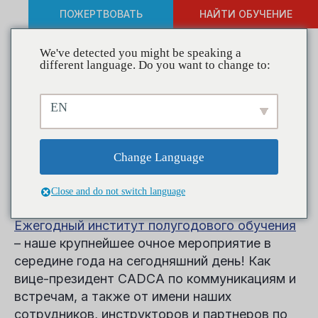
ПОЖЕРТВОВАТЬ
НАЙТИ ОБУЧЕНИЕ
We've detected you might be speaking a
different language. Do you want to change to:
Середина года почти
EN
наступила!
Change Language
Всего через несколько дней лидеры
профилактики, партнеры и активисты со всего
Close and do not switch language
мира воссоединятся на
CADCA 21
ул.
Ежегодный институт полугодового обучения
– наше крупнейшее очное мероприятие в
середине года на сегодняшний день! Как
вице-президент CADCA по коммуникациям и
встречам, а также от имени наших
сотрудников, инструкторов и партнеров по