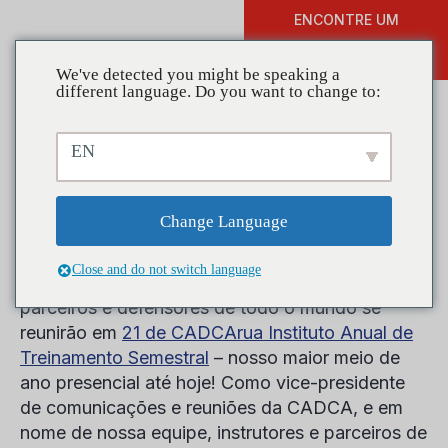
ENCONTRE UM
DOAR
TREINAMENTO
We've detected you might be speaking a
different language. Do you want to change to:
EN
O meio do ano está quase
chegando!
Change Language
Close and do not switch language
Em apenas alguns dias, líderes de prevenção,
parceiros e defensores de todo o mundo se
reunirão em
21 de CADCA
rua
Instituto Anual de
Treinamento Semestral
– nosso maior meio de
ano presencial até hoje! Como vice-presidente
de comunicações e reuniões da CADCA, e em
nome de nossa equipe, instrutores e parceiros de