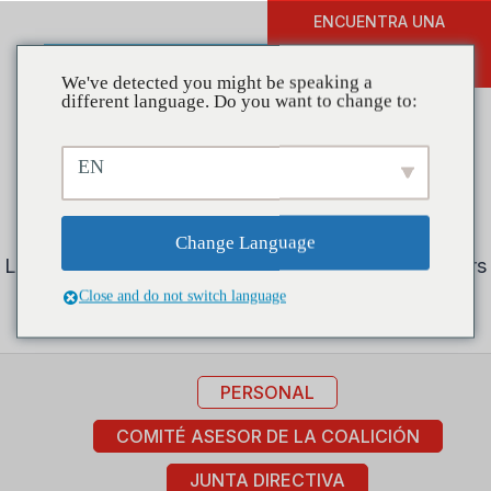
ENCUENTRA UNA
DONAR
FORMACIÓN
We've detected you might be speaking a
different language. Do you want to change to:
EN
Nuestro equipo
Change Language
Learn more about CADCA's Staff, Board of Directors
(BoD), and Coalition Advisory Committee (CAC).
Close and do not switch language
PERSONAL
COMITÉ ASESOR DE LA COALICIÓN
JUNTA DIRECTIVA