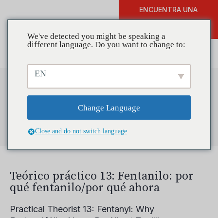
ENCUENTRA UNA
DONAR
FORMACIÓN
We've detected you might be speaking a
different language. Do you want to change to:
EN
Search Results for
Change Language
"synthetic drugs"
Close and do not switch language
Teórico práctico 13: Fentanilo: por
qué fentanilo/por qué ahora
Practical Theorist 13: Fentanyl: Why