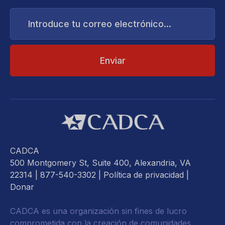
Introduce
tu
correo
electrónico...
CADCA
500 Montgomery St, Suite 400, Alexandria, VA
22314
| 877-540-3302 |
Política de privacidad
|
Donar
CADCA es una organización sin fines de lucro
comprometida con la creación de comunidades