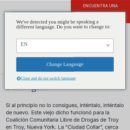
ENCUENTRA UNA
DONAR
FORMACIÓN
We've detected you might be speaking a
different language. Do you want to change to:
EN
Coalitions in Action: New
Coalition Prevents Crime
Change Language
with Youth Prevention
Close and do not switch language
Strategies
Si al principio no lo consigues, inténtalo, inténtalo
de nuevo. Este viejo dicho funcionó para la
Coalición Comunitaria Libre de Drogas de Troy
en Troy, Nueva York. La “Ciudad Collar”, cerca