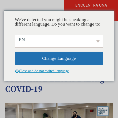
ENCUENTRA UNA
DONAR
FORMACIÓN
We've detected you might be speaking a
different language. Do you want to change to:
EN
Coalitions in Action—
Futuro Latino Coalition
Change Language
Adapts Their Substance Use
Close and do not switch language
Prevention Efforts During
COVID-19