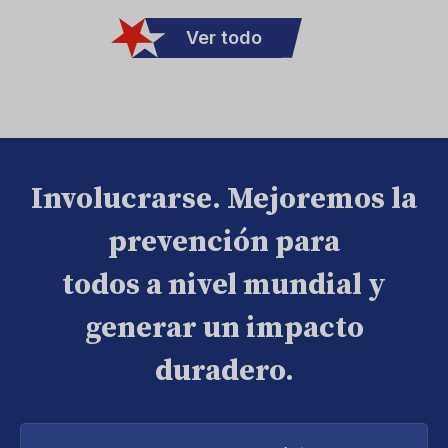
Ver todo
Involucrarse. Mejoremos la
prevención para
todos a nivel mundial y
generar un impacto
duradero.
Introduce
tu