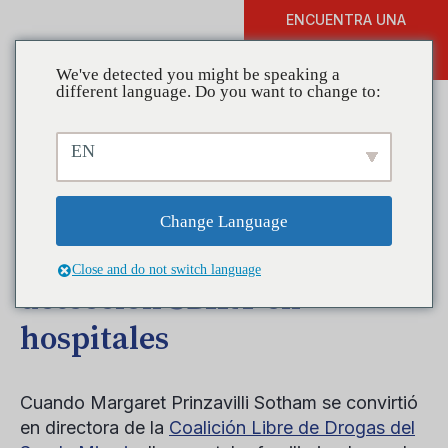
ENCUENTRA UNA
DONAR
FORMACIÓN
We've detected you might be speaking a
different language. Do you want to change to:
EN
Coaliciones en acción:
South Miami Coalition
Change Language
implementa pruebas de
Close and do not switch language
detección SBIRT en
hospitales
Cuando Margaret Prinzavilli Sotham se convirtió
en directora de la
Coalición Libre de Drogas del