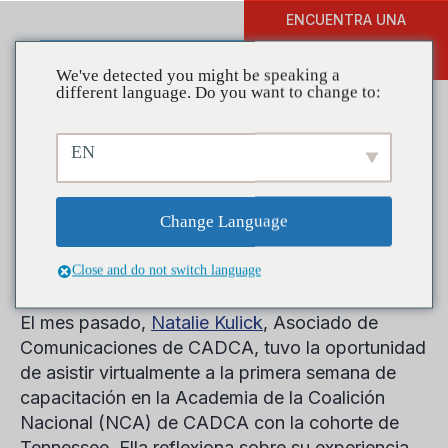
ENCUENTRA UNA
DONAR
FORMACIÓN
We've detected you might be speaking a
different language. Do you want to change to:
EN
Reflexiones de la NCA: una
introducción a la
Change Language
prevención
Close and do not switch language
El mes pasado,
Natalie Kulick
, Asociado de
Comunicaciones de CADCA, tuvo la oportunidad
de asistir virtualmente a la primera semana de
capacitación en la Academia de la Coalición
Nacional (NCA) de CADCA con la cohorte de
Tennessee. Ella reflexiona sobre su experiencia