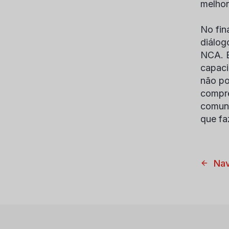
melhor
No fin
diálog
NCA. E
capaci
não po
compre
comuni
que fa
Nav