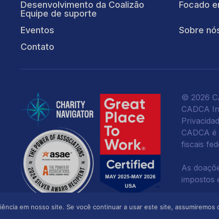
Desenvolvimento da Coalizão
Focado e
Equipe de suporte
Eventos
Sobre nó
Contato
© 2026 CA
CADCA Ins
Privacida
CADCA é u
fiscais fe
As doaçõe
impostos e
ncia em nosso site. Se você continuar a usar este site, assumiremos q