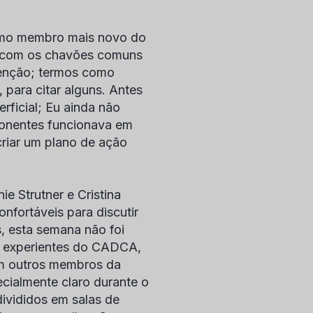
omo membro mais novo do
s com os chavões comuns
enção; termos como
 para citar alguns. Antes
rficial; Eu ainda não
onentes funcionava em
riar um plano de ação
ie Strutner
e
Cristina
nfortáveis para discutir
s, esta semana não foi
s experientes do CADCA,
om outros membros da
ecialmente claro durante o
divididos em salas de