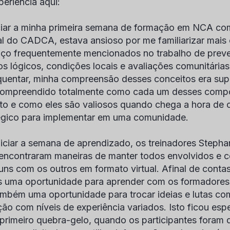
periência aqui:
ciar a minha primeira semana de formação em NCA c
l do CADCA, estava ansioso por me familiarizar mai
ço frequentemente mencionados no trabalho de prev
s lógicos, condições locais e avaliações comunitárias,
quentar, minha compreensão desses conceitos era supe
compreendido totalmente como cada um desses comp
to e como eles são valiosos quando chega a hora de c
égico para implementar em uma comunidade.
niciar a semana de aprendizado, os treinadores
Stephan
 encontraram maneiras de manter todos envolvidos e co
 uns com os outros em formato virtual. Afinal de conta
 uma oportunidade para aprender com os formadore
mbém uma oportunidade para trocar ideias e lutas c
ção com níveis de experiência variados. Isto ficou esp
primeiro quebra-gelo, quando os participantes foram 