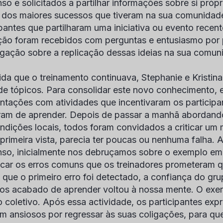
so e solicitados a partilhar informações sobre si própr
 dos maiores sucessos que tiveram na sua comunidade
ipantes que partilharam uma iniciativa ou evento recent
ção foram recebidos com perguntas e entusiasmo por
igação sobre a replicação dessas ideias na sua comun
da que o treinamento continuava, Stephanie e Kristi
e tópicos. Para consolidar este novo conhecimento, e
ntações com atividades que incentivaram os participan
am de aprender. Depois de passar a manhã abordando
ndições locais, todos foram convidados a criticar um
 primeira vista, parecia ter poucas ou nenhuma falha. A
so, inicialmente nos debruçamos sobre o exemplo em s
ficar os erros comuns que os treinadores prometeram 
 que o primeiro erro foi detectado, a confiança do gr
os acabado de aprender voltou à nossa mente. O exe
 coletivo. Após essa actividade, os participantes ex
m ansiosos por regressar às suas coligações, para qu