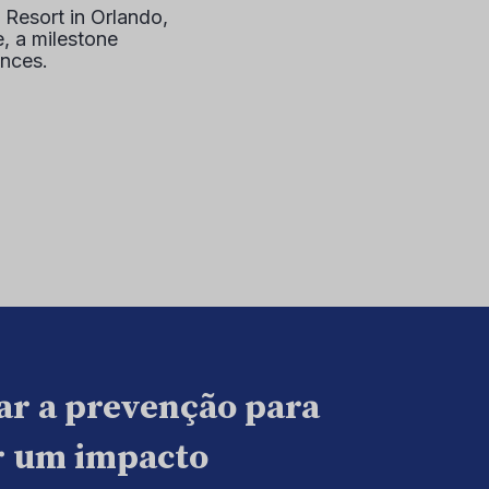
 Resort in Orlando,
, a milestone
ences.
ar a prevenção para
ar um impacto