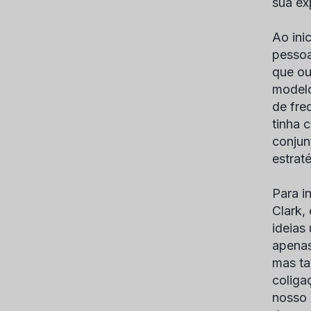
sua ex
Ao ini
pessoa
que ou
modelo
de fre
tinha 
conjun
estrat
Para i
Clark
,
ideias
apenas
mas ta
coliga
nosso 