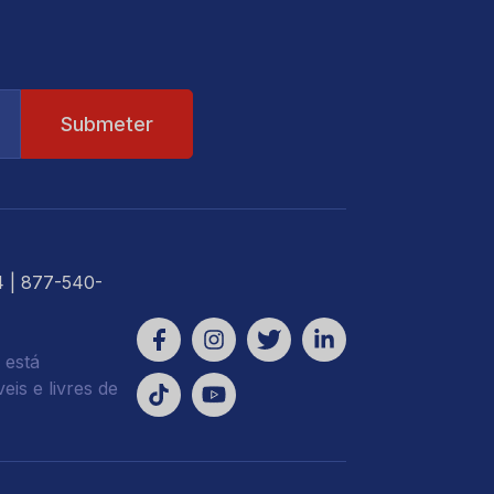
4
| 877-540-
 está
is e livres de