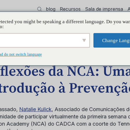
blog
Recursos
Sala de imprensa
tected you might be speaking a different language. Do you wan
dvocacia
Treinamento
Apoiar
Init
o:
Change Lang
AGEM NO BLOG
nd do not switch language
flexões da NCA: Um
trodução à Prevençã
assado,
Natalie Kulick
, Associado de Comunicações 
nidade de participar virtualmente da primeira semana 
ion Academy (NCA) do CADCA com a coorte do Tennes