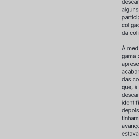
descan
alguns
partic
coliga
da col
À medi
gama d
aprese
acabar
das co
que, à
descan
identi
depois
tínham
avanço
estava