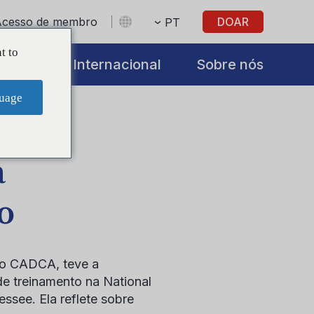
Acesso de membro
DOAR
PT
t to
iatives
Internacional
Sobre nós
uage
a
o
do CADCA, teve a
de treinamento na National
see. Ela reflete sobre