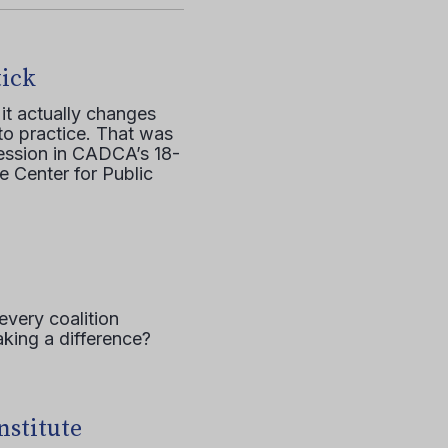
tick
it actually changes
to practice. That was
session in CADCA’s 18-
e Center for Public
every coalition
aking a difference?
nstitute