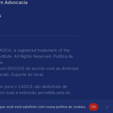
m Advocacia
s
DCA, a registered trademark of the
titute. All Rights Reserved.
Política de
de
.
m 501(c)(3) de acordo com as diretrizes
derais.
Suporte do local.
s para o CADCA são dedutíveis de
m toda a extensão permitida pela lei.
ue você está satisfeito com nossa política de cookies.
OK