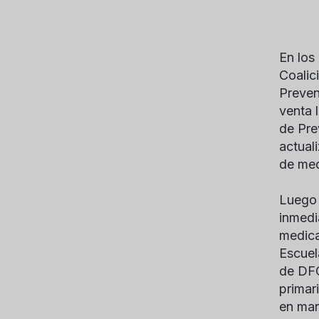
En lo
Coalic
Preven
venta 
de Pr
actual
de med
Luego 
inmedi
medica
Escuel
de DFC
primar
en mar