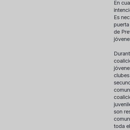
En cua
intenc
Es nec
puerta
de Pre
jóvene
Durant
coalic
jóvene
clubes
secund
comuni
coalic
juveni
son re
comuni
toda e