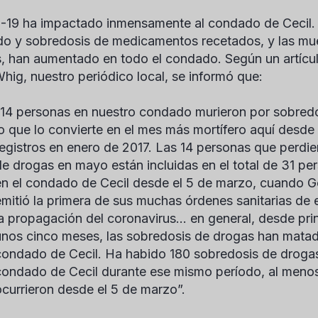
19 ha impactado inmensamente al condado de Cecil. 
do y sobredosis de medicamentos recetados, y las mu
, han aumentado en todo el condado. Según un artícu
Whig
, nuestro periódico local, se informó que:
“14 personas en nuestro condado murieron por sobred
lo que lo convierte en el mes más mortífero aquí desd
registros en enero de 2017. Las 14 personas que perdie
de drogas en mayo están incluidas en el total de 31 p
en el condado de Cecil desde el 5 de marzo, cuando
G
emitió la primera de sus muchas órdenes sanitarias de
la propagación del coronavirus... en general, desde pr
unos cinco meses, las sobredosis de drogas han matad
condado de Cecil. Ha habido 180 sobredosis de drogas
condado de Cecil durante ese mismo período, al menos
ocurrieron desde el 5 de marzo”.