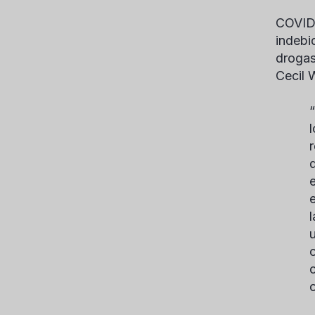
COVID-
indebi
drogas
Cecil 