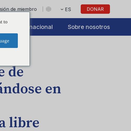
sesión de miembro
DONAR
ES
t to
s
Internacional
Sobre nosotros
uage
e de
ándose en
 libre