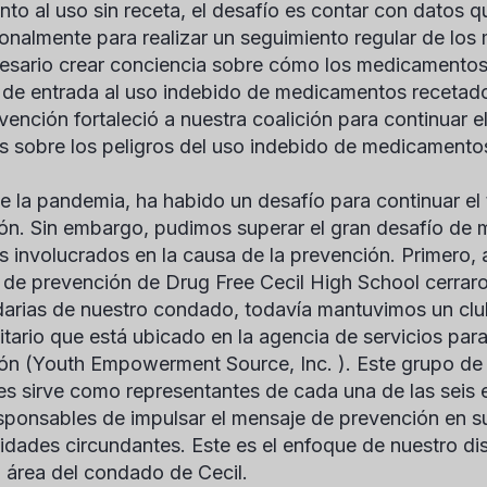
nto al uso sin receta, el desafío es contar con datos q
ionalmente para realizar un seguimiento regular de los
esario crear conciencia sobre cómo los medicamentos 
 de entrada al uso indebido de medicamentos recetado
vención fortaleció a nuestra coalición para continuar el
s sobre los peligros del uso indebido de medicamentos
e la pandemia, ha habido un desafío para continuar el 
ión. Sin embargo, pudimos superar el gran desafío de 
s involucrados en la causa de la prevención. Primero,
 de prevención de Drug Free Cecil High School cerraro
arias de nuestro condado, todavía mantuvimos un clu
tario que está ubicado en la agencia de servicios par
ión (Youth Empowerment Source, Inc. ). Este grupo de v
les sirve como representantes de cada una de las seis
sponsables de impulsar el mensaje de prevención en s
dades circundantes. Este es el enfoque de nuestro dist
l área del condado de Cecil.