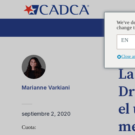
We've de
Aboga
change t
EN
ENTRA
Close a
La
Dr
Marianne Varkiani
el
septiembre 2, 2020
me
Cuota: