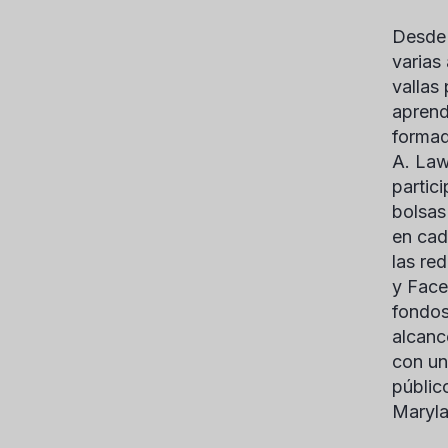
Desde 
varias
vallas
aprend
formad
A. La
partic
bolsas
en cad
las re
y Face
fondos
alcanc
con un
públic
Maryla