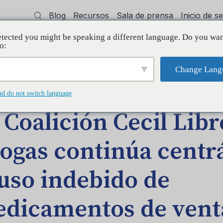
Blog
Recursos
Sala de prensa
Inicio de 
tected you might be speaking a different language. Do you wan
cía
Capacitación
Apoyo
Initiative
o:
Change Lang
DA EN EL BLOG
nd do not switch language
 Coalición Cecil Libr
ogas continúa centr
 uso indebido de
dicamentos de venta