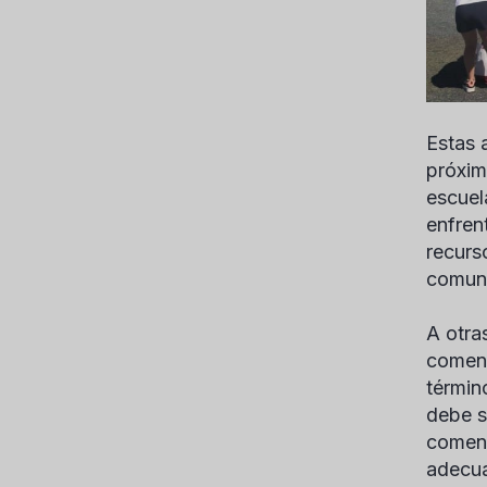
Estas 
próxim
escuel
enfren
recurs
comuni
A otra
comenz
términ
debe s
comenz
adecua