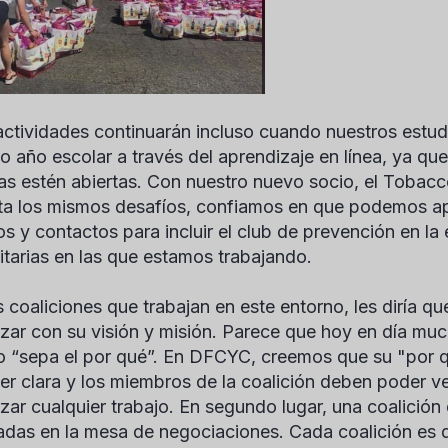
actividades continuarán incluso cuando nuestros estu
o año escolar a través del aprendizaje en línea, ya q
as estén abiertas. Con nuestro nuevo socio, el Tobac
ta los mismos desafíos, confiamos en que podemos a
os y contactos para incluir el club de prevención en la
tarias en las que estamos trabajando.
s coaliciones que trabajan en este entorno, les diría 
ar con su visión y misión. Parece que hoy en día mucha
o “sepa el por qué”. En DFCYC, creemos que su "por qu
er clara y los miembros de la coalición deben poder ve
ar cualquier trabajo. En segundo lugar, una coalición
das en la mesa de negociaciones. Cada coalición es di