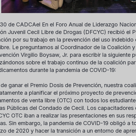
s 30 de CADCA
el
En el Foro Anual de Liderazgo Nacion
ión Juvenil Cecil Libre de Drogas (DFCYC) recibió el 
ción por su trabajo en la prevención del uso indebid
libre. Le preguntamos al Coordinador de la Coalición y
evención
Virgilio Boysaw, Jr.
para escribir la siguiente 
izándonos sobre el trabajo continuo de la coalición par
icamentos durante la pandemia de COVID-19:
de ganar el Premio Dosis de Prevención, nuestra coa
atamente a planificar el próximo proyecto de prevenci
mentos de venta libre (OTC) con todos los estudiante
as Públicas del Condado de Cecil. Los capacitadores 
YC OTC iban a realizar las presentaciones en sus res
ias. Sin embargo, la pandemia de COVID-19 obligó a to
zo de 2020 y hacer la transición a un entorno de aprend