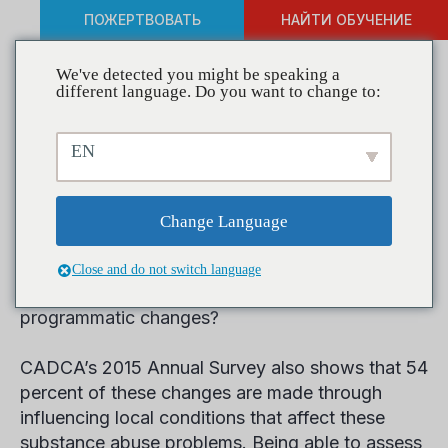
ПОЖЕРТВОВАТЬ
НАЙТИ ОБУЧЕНИЕ
We've detected you might be speaking a
different language. Do you want to change to:
Take the 2016 Annual
EN
Survey Today
Change Language
Did you know that 52 percent of coalitions were
able make significant reductions to substance
Close and do not switch language
abuse problems by implementing key policy and
programmatic changes?
CADCA’s 2015 Annual Survey also shows that 54
percent of these changes are made through
influencing local conditions that affect these
substance abuse problems. Being able to assess