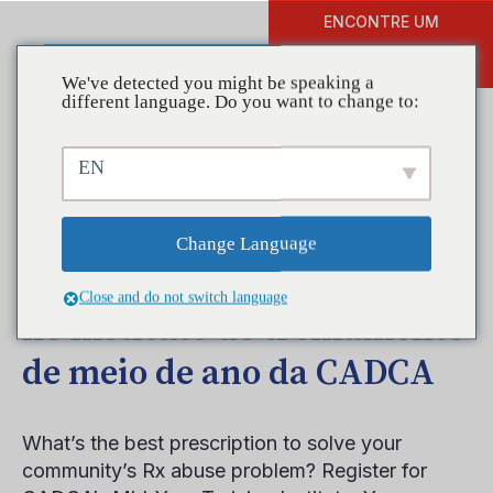
ENCONTRE UM
DOAR
TREINAMENTO
We've detected you might be speaking a
different language. Do you want to change to:
EN
Aprenda estratégias para
reduzir o abuso de
Change Language
medicamentos prescritos
Close and do not switch language
no instituto de treinamento
de meio de ano da CADCA
What’s the best prescription to solve your
community’s Rx abuse problem? Register for