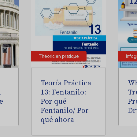
Théoricien pratique
Infog
Teoría Práctica
Wh
l
13: Fentanilo:
Tr
e
Por qué
Pr
Fentanilo/ Por
Dr
qué ahora