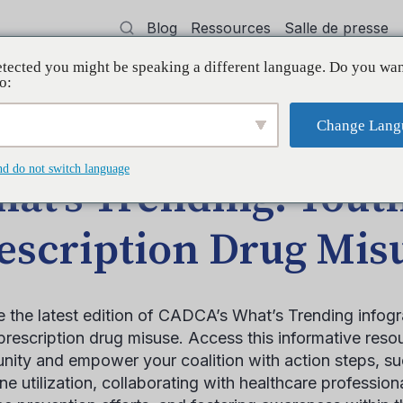
Blog
Ressources
Salle de presse
tected you might be speaking a different language. Do you wan
oyer
Formation
Soutien
Initiatives
o:
Change Lang
h Prescription Drug Misuse
nd do not switch language
at’s Trending: Yout
escription Drug Mis
e the latest edition of CADCA’s What’s Trending infogr
prescription drug misuse. Access this informative reso
ity and empower your coalition with action steps, su
ne utilization, collaborating with healthcare professio