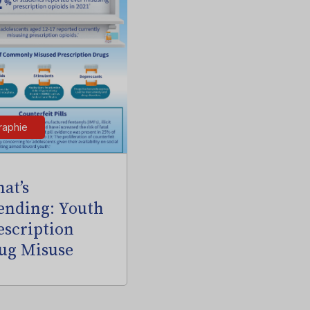
raphie
at’s
ending: Youth
escription
ug Misuse