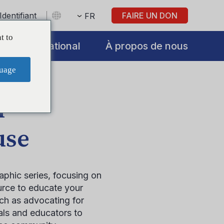
Identifiant
FAIRE UN DON
FR
t to
International
À propos de nous
uage
h
use
aphic series, focusing on
urce to educate your
ch as advocating for
nals and educators to