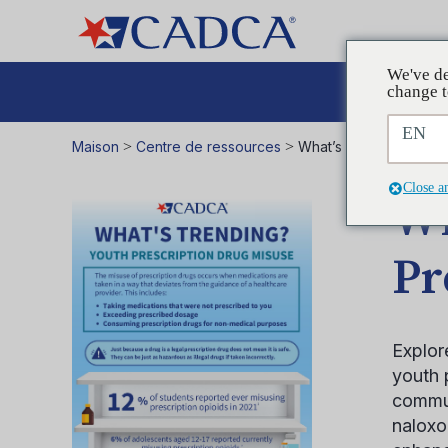
We've de
Plaid
change t
EN
Maison
>
Centre de ressources
>
What’s Trending: Yout
Close a
Wh
Pr
Explor
youth 
commun
naloxo