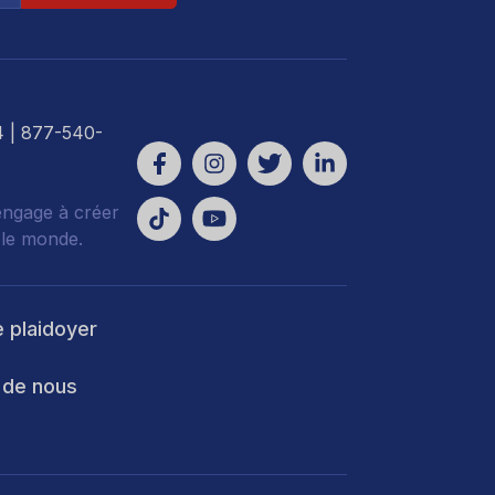
4
| 877-540-
engage à créer
 le monde.
e plaidoyer
 de nous