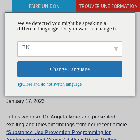
FAIRE UN DON
TROUVER UNE FORMATION
We've detected you might be speaking a
different language. Do you want to change to:
Research Into Action
EN
Webinar: Substance Use
Prevention Programming
Change Language
for Youth
Close and do not switch language
January 17, 2023
In this webinar, Dr. Angela Moreland presented
exciting and relevant findings from her recent article,
“Substance Use Prevention Programming for