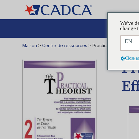
We've de
Plaid
change t
EN
Maison
>
Centre de ressources
>
Practical Theorist 2 – 
Close a
Pr
Ef