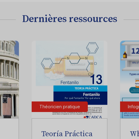
Dernières ressources
Théoricien pratique
Infog
Teoría Práctica
Wh