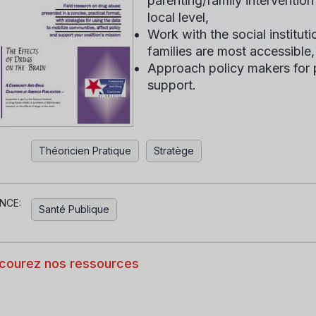
parenting/family intervention
local level,
Work with the social institu
families are most accessible
Approach policy makers for 
support.
Théoricien Pratique
Stratège
NCE:
Santé Publique
courez nos ressources