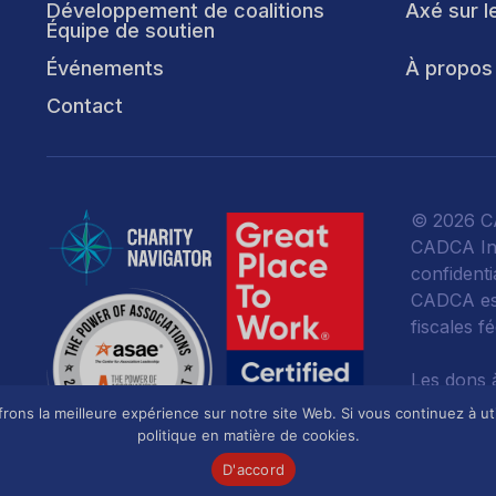
Développement de coalitions
Axé sur l
Équipe de soutien
Événements
À propos
Contact
© 2026 CA
CADCA Ins
confidentia
CADCA est
fiscales f
Les dons 
toute la m
ons la meilleure expérience sur notre site Web. Si vous continuez à uti
politique en matière de cookies.
D'accord