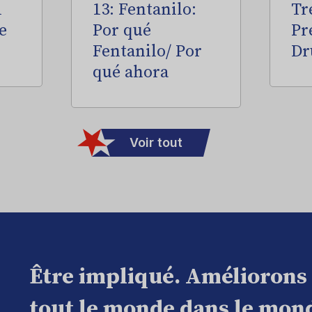
l
13: Fentanilo:
Tr
e
Por qué
Pr
Fentanilo/ Por
Dr
qué ahora
Voir tout
Être impliqué. Améliorons
tout le monde dans le mond