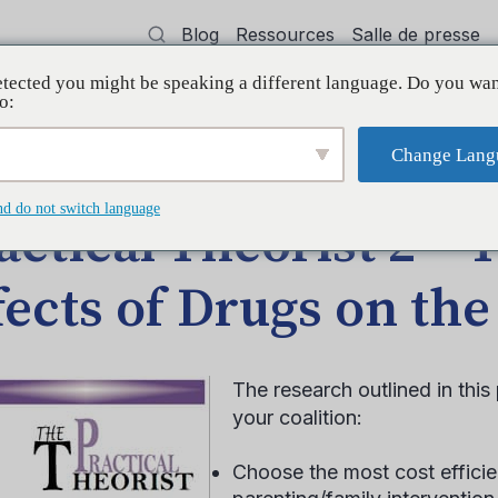
Blog
Ressources
Salle de presse
tected you might be speaking a different language. Do you wan
oyer
Formation
Soutien
Initiatives
o:
Change Lang
The Effects of Drugs on the Brain
nd do not switch language
actical Theorist 2 – 
fects of Drugs on the
The research outlined in this
your coalition:
Choose the most cost efficie