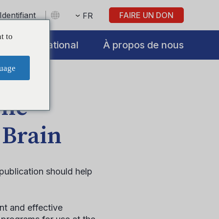
Identifiant
FAIRE UN DON
FR
t to
International
À propos de nous
uage
The
 Brain
 publication should help
nt and effective