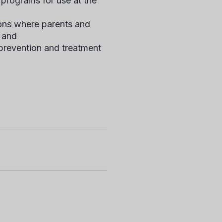
 programs for use at the
tions where parents and
, and
prevention and treatment