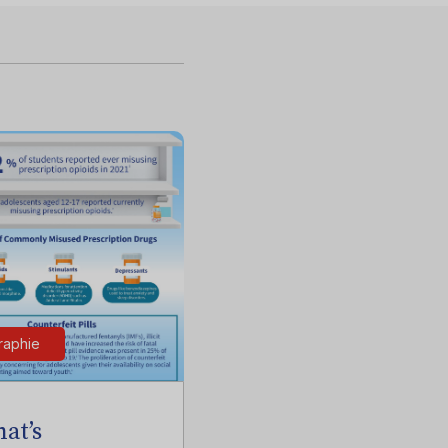
raphie
at’s