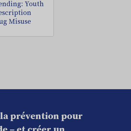
ending: Youth
escription
ug Misuse
 la prévention pour
e – et créer un