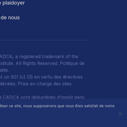
e plaidoyer
 de nous
DCA, a registered trademark of the
titute. All Rights Reserved.
Politique de
lité
.
 un 501 (c) (3) en vertu des directives
édérales.
Prise en charge des sites.
à CADCA sont déductibles d'impôt dans
esure permise par la loi.
liser ce site, nous supposerons que vous êtes satisfait de notre