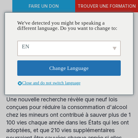
FAIRE UN DON
TROUVER UNE FORMATION
We've detected you might be speaking a
different language. Do you want to change to:
Une nouvelle recherche
EN
révèle des lois qui réduisent
efficacement les décès de
Change Language
mineurs liés à l'alcool
Close and do not switch language
Une nouvelle recherche révèle que neuf lois
conçues pour réduire la consommation d'alcool
chez les mineurs ont contribué à sauver plus de 1
100 vies chaque année dans les États qui les ont
adoptées, et que 210 vies supplémentaires
pourraient être sauvées chaque année si elles