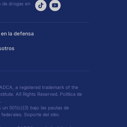
s de drogas en
 en la defensa
sotros
DCA, a registered trademark of the
titute. All Rights Reserved.
Política de
d
.
un 501(c)(3) bajo las pautas de
 federales.
Soporte del sitio.