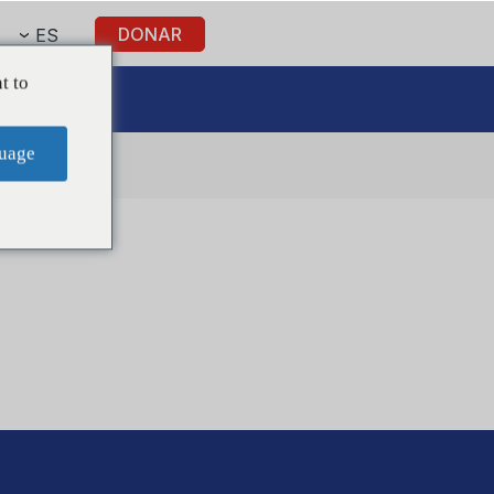
DONAR
ES
t to
 nosotros
uage