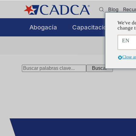
Blog
Recu
We've de
Abogacía
Capacitación
Ap
change t
EN
Close a