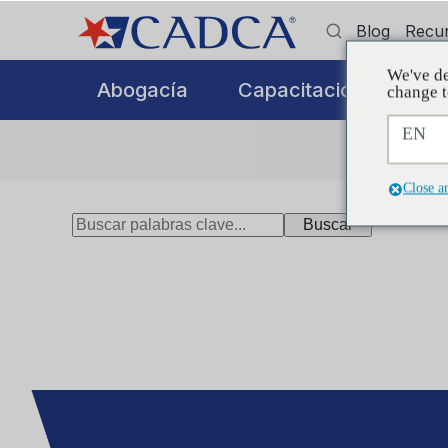
Blog
Recu
We've de
Abogacía
Capacitación
Ap
change t
EN
Close a