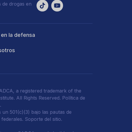
s de drogas en
 en la defensa
sotros
DCA, a registered trademark of the
titute. All Rights Reserved.
Política de
d
.
un 501(c)(3) bajo las pautas de
 federales.
Soporte del sitio.