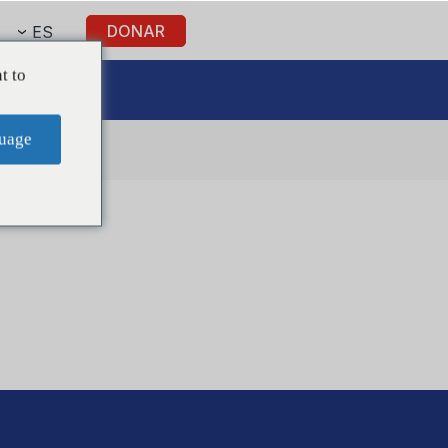
DONAR
ES
t to
 nosotros
uage