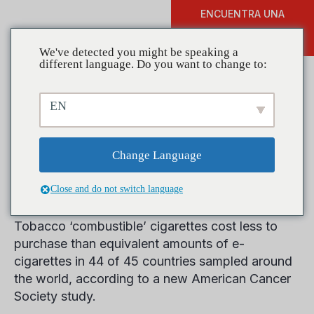
ENCUENTRA UNA
DONAR
FORMACIÓN
We've detected you might be speaking a
different language. Do you want to change to:
EN
Traditional Cigarettes Cost
Less to use than E-
Change Language
cigarettes, Study Finds
Close and do not switch language
Tobacco ‘combustible’ cigarettes cost less to
purchase than equivalent amounts of e-
cigarettes in 44 of 45 countries sampled around
the world, according to a new American Cancer
Society study.