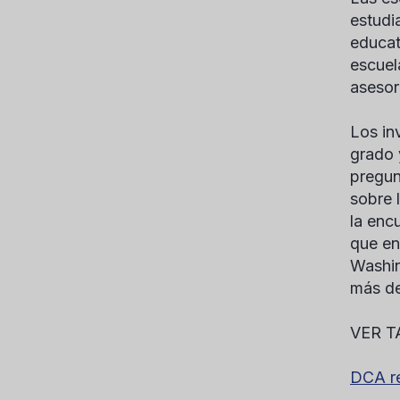
estudia
educat
escuel
asesor
Los in
grado 
pregun
sobre 
la enc
que en
Washin
más de
VER T
DCA re