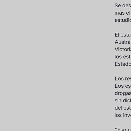
Se des
más ef
estudi
El est
Austra
Victor
los es
Estado
Los re
Los es
drogas
sin di
del es
los in
"Eso n