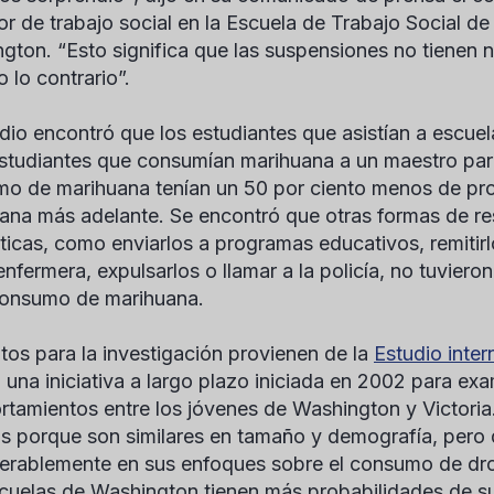
or de trabajo social en la Escuela de Trabajo Social de
gton. “Esto significa que las suspensiones no tienen n
 lo contrario”.
udio encontró que los estudiantes que asistían a escuel
estudiantes que consumían marihuana a un maestro para 
o de marihuana tenían un 50 por ciento menos de pr
ana más adelante. Se encontró que otras formas de res
íticas, como enviarlos a programas educativos, remitir
enfermera, expulsarlos o llamar a la policía, no tuviero
consumo de marihuana.
tos para la investigación provienen de la
Estudio inter
, una iniciativa a largo plazo iniciada en 2002 para exa
tamientos entre los jóvenes de Washington y Victoria.
s porque son similares en tamaño y demografía, pero d
erablemente en sus enfoques sobre el consumo de drog
cuelas de Washington tienen más probabilidades de s