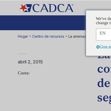
We've de
Aboga
change t
EN
Hogar
>
Centro de recursos
>
La amenaza de suspensió
Close a
La
abril 2, 2015
co
Cuota:
de
se