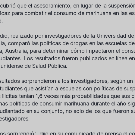
cubrió que el asesoramiento, en lugar de la suspensió
icaz para combatir el consumo de marihuana en las e
o.
udio, realizado por investigadores de la Universidad d
lia, comparó las políticas de drogas en las escuelas d
ia, Australia, para determinar cómo impactaron el con
tudiantes. Los resultados fueron publicados en línea en
unidense de Salud Pública.
sultados sorprendieron a los investigadores, según u
tudiantes que asistían a escuelas con políticas de su
 ilícitas tenían 1,6 veces más probabilidades que sus
chas políticas de consumir marihuana durante el año sig
tudiantado en su conjunto, no solo de los que fueron 
vestigadores.
os sorprendió", dijo en su comunicado de prensa el co