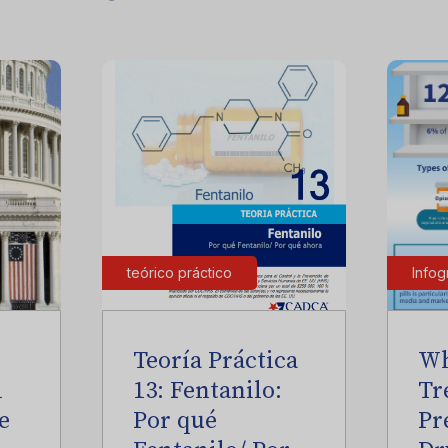
teórico práctico
Infog
Teoría Práctica
Wh
l
13: Fentanilo:
Tr
e
Por qué
Pr