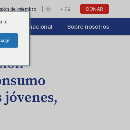
sesión de miembro
DONAR
ES
t to
s
Internacional
Sobre nosotros
uage
gún un estudio
sión
consumo
 jóvenes,