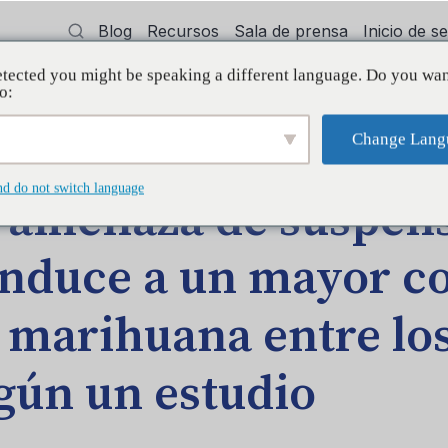
Blog
Recursos
Sala de prensa
Inicio de 
tected you might be speaking a different language. Do you wan
cía
Capacitación
Apoyo
Initiative
o:
Change Lang
n conduce a un mayor consumo de marihuana entre los jóvenes, se
nd do not switch language
 amenaza de suspen
nduce a un mayor 
 marihuana entre los
gún un estudio