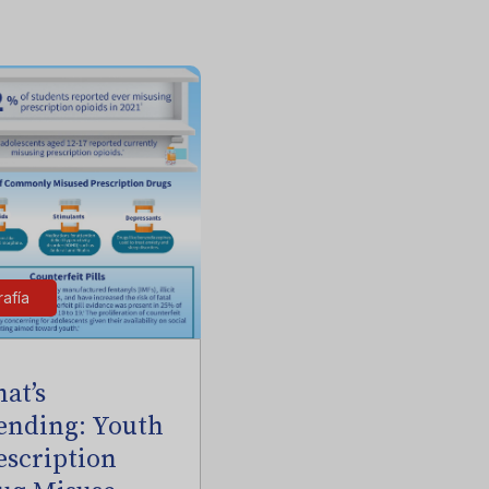
rafía
at’s
ending: Youth
escription