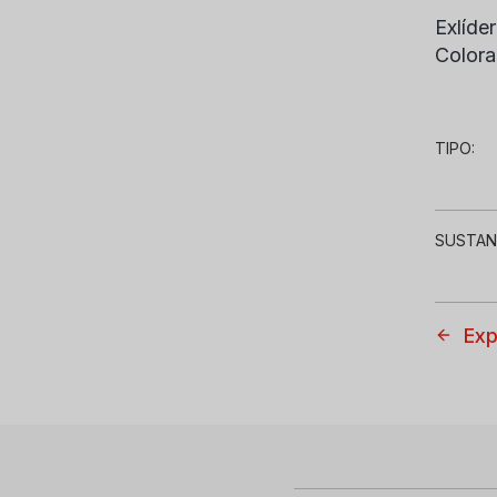
Exlíde
Color
TIPO:
SUSTAN
Exp