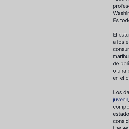
profes
Washin
Es todo
El est
a los 
consum
marihu
de pol
o una 
en el 
Los da
juvenil
compor
estado
consid
Las es