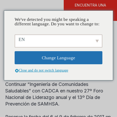
ENCUENTRA UNA
DONAR
FORMACIÓN
We've detected you might be speaking a
different language. Do you want to change to:
EN
Reserve la fecha para el
Foro Nacional de Liderazgo
Change Language
de CADCA
Close and do not switch language
Continuar “Ingeniería de Comunidades
Saludables” con CADCA en nuestro 27º Foro
Nacional de Liderazgo anual y el 13º Día de
Prevención de SAMHSA.
Reserve la fecha del 6 al 9 de febrero de 2017 en