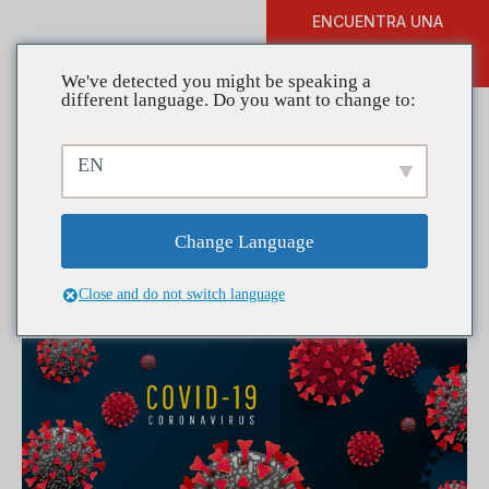
ENCUENTRA UNA
DONAR
FORMACIÓN
We've detected you might be speaking a
different language. Do you want to change to:
EN
Public Health Information
and Resources for COVID-
Change Language
19
Close and do not switch language