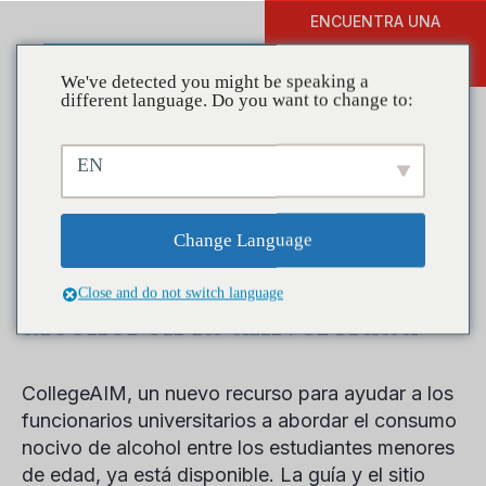
ENCUENTRA UNA
DONAR
FORMACIÓN
We've detected you might be speaking a
different language. Do you want to change to:
EN
NIAAA publica recurso
integral para ayudar a
Change Language
abordar el consumo de
Close and do not switch language
alcohol en la universidad
CollegeAIM, un nuevo recurso para ayudar a los
funcionarios universitarios a abordar el consumo
nocivo de alcohol entre los estudiantes menores
de edad, ya está disponible. La guía y el sitio