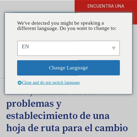
ENCUENTRA UNA
DONAR
FORMACIÓN
We've detected you might be speaking a
different language. Do you want to change to:
EN
Manual de evaluación:
descripción de su
Change Language
comunidad, recopilación de
Close and do not switch language
datos, análisis de los
problemas y
establecimiento de una
hoja de ruta para el cambio