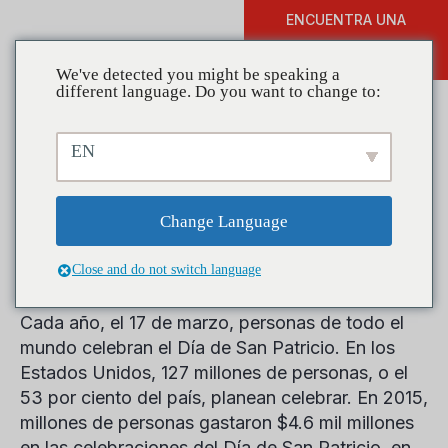
ENCUENTRA UNA
DONAR
FORMACIÓN
We've detected you might be speaking a
different language. Do you want to change to:
EN
La suerte de los irlandeses:
la cultura de la bebida en el
Change Language
día de San Patricio
Close and do not switch language
Cada año, el 17 de marzo, personas de todo el
mundo celebran el Día de San Patricio. En los
Estados Unidos, 127 millones de personas, o el
53 por ciento del país, planean celebrar. En 2015,
millones de personas gastaron $4.6 mil millones
en las celebraciones del Día de San Patricio, en