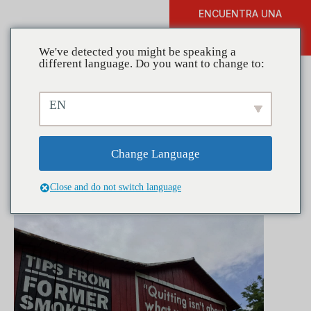
ENCUENTRA UNA
DONAR
FORMACIÓN
We've detected you might be speaking a
different language. Do you want to change to:
EN
Publicidad innovadora
promueve la prevención del
Change Language
consumo de tabaco
Close and do not switch language