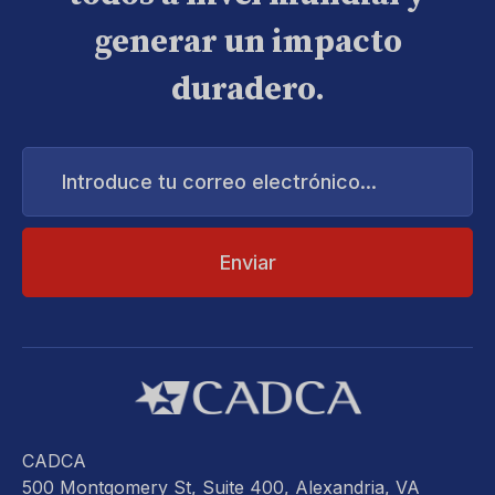
generar un impacto
duradero.
Introduce
tu
correo
electrónico...
CADCA
500 Montgomery St, Suite 400, Alexandria, VA