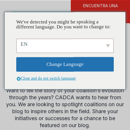
ENCUENTRA UNA
DONAR
FORMACIÓN
We've detected you might be speaking a
different language. Do you want to change to:
EN
Coaliciones en
acción
Change Language
Close and do not switch language
Doing something amazing in your community?
Want to tell the story of your coalition’s evolution
through the years? CADCA wants to hear from
you. We are looking to spotlight coalitions on our
blog to inspire others in the field. Share your
initiatives or successes for a chance to be
featured on our blog.