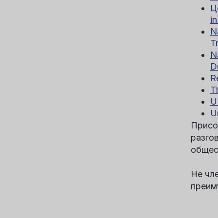
Ц
i
N
T
N
D
R
T
U
U
Присо
разго
общес
Не чл
преим