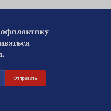
рофилактику
биваться
а.