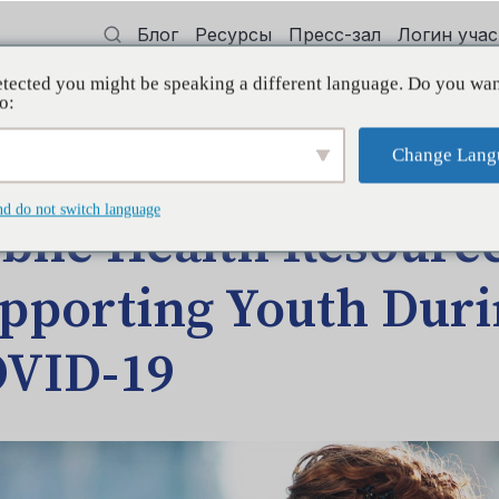
Блог
Ресурсы
Пресс-зал
Логин уча
tected you might be speaking a different language. Do you wan
 квалификации
Поддерживать
Initi
o:
Change Lang
r Supporting Youth During COVID-19
nd do not switch language
blic Health Resource
pporting Youth Duri
VID-19