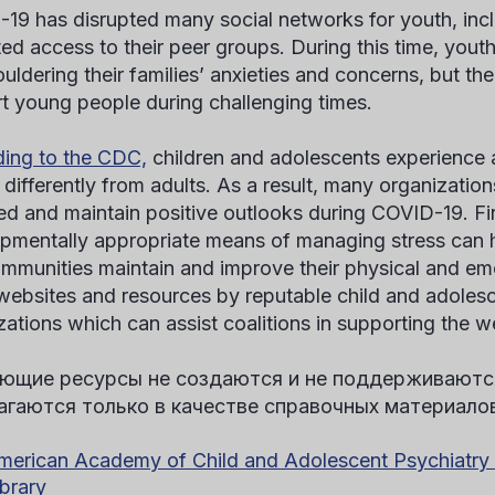
19 has disrupted many social networks for youth, inc
cted access to their peer groups. During this time, yout
ouldering their families’ anxieties and concerns, but th
t young people during challenging times.
ing to the CDC,
children and adolescents experience 
 differently from adults. As a result, many organization
d and maintain positive outlooks during COVID-19. Fi
pmentally appropriate means of managing stress can he
mmunities maintain and improve their physical and emo
f websites and resources by reputable child and adole
zations which can assist coalitions in supporting the we
ющие ресурсы не создаются и не поддерживают
агаются только в качестве справочных материало
merican Academy of Child and Adolescent Psychiatry
ibrary