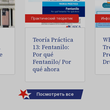
Практический теоретик
Инфо
Teoría Práctica
Wh
l
13: Fentanilo:
Tr
e
Por qué
Pr
Fentanilo/ Por
Dr
qué ahora
Посмотреть все