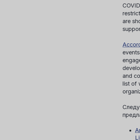
COVID-
restri
are sh
suppor
Accord
events
engage
develo
and co
list o
organi
Следу
предл
A
L