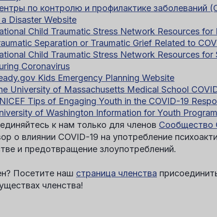
ентры по контролю и профилактике заболеваний (
n a Disaster Website
ational Child Traumatic Stress Network
Resources for 
raumatic Separation or Traumatic Grief Related to CO
ational Child Traumatic Stress Network
Resources for 
uring Coronavirus
eady.gov Kids
Emergency Planning Website
he University of Massachusetts Medical School
COVID
NICEF
Tips of Engaging Youth in the COVID-19 Resp
niversity of Washington
Information for Youth Progra
единяйтесь к нам только для членов
Сообщество
вор о влиянии COVID-19 на употребление психоакт
тве и предотвращение злоупотреблений.
ен? Посетите наш
страница членства
присоединить
уществах членства!