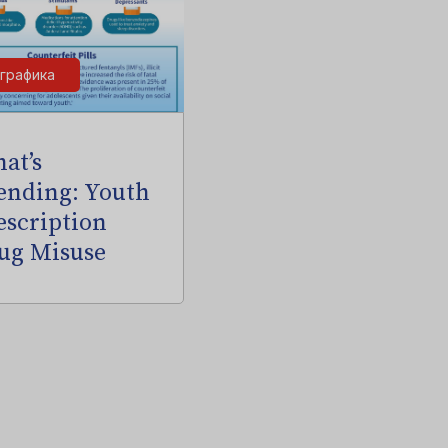
графика
at’s
ending: Youth
escription
ug Misuse