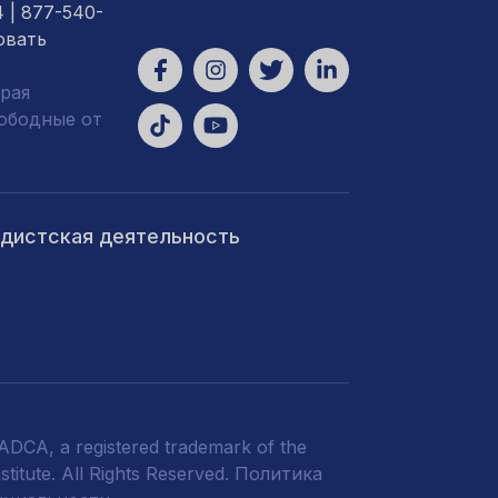
4
| 877-540-
овать
рая
вободные от
ндистская деятельность
DCA, a registered trademark of the
titute. All Rights Reserved.
Политика