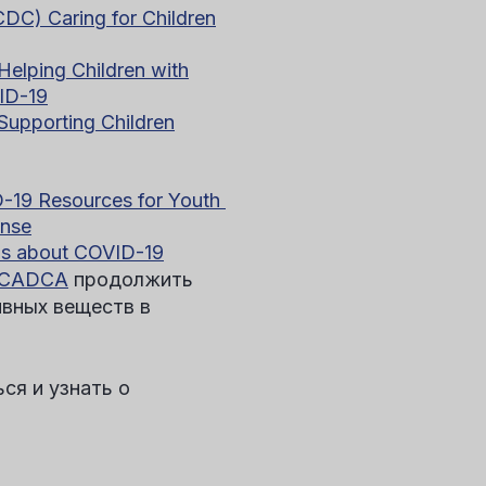
CDC)
Caring for Children
Helping Children with
VID-19
Supporting Children
-19 Resources for Youth
onse
ms about COVID-19
 CADCA
продолжить
ивных веществ в
ся и узнать о