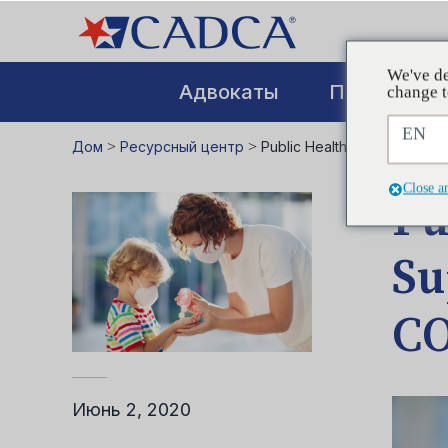
We've de
Адвокаты
Повышение
change t
EN
Дом
>
Ресурсный центр
>
Public Health Resources fo
Close a
Pu
Su
CO
Июнь 2, 2020