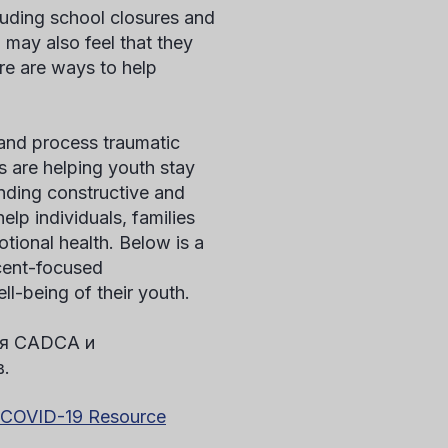
luding school closures and
h may also feel that they
ere are ways to help
and process traumatic
s are helping youth stay
nding constructive and
lp individuals, families
tional health. Below is a
scent-focused
ll-being of their youth.
ся CADCA и
в.
COVID-19 Resource