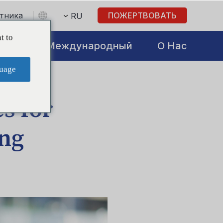
стника
ПОЖЕРТВОВАТЬ
RU
t to
atives
Международный
О Нас
uage
s for
ng