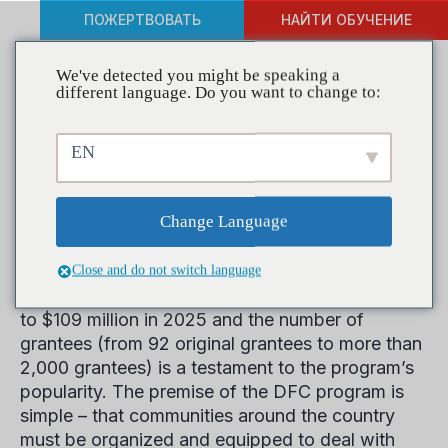
ПОЖЕРТВОВАТЬ
НАЙТИ ОБУЧЕНИЕ
We've detected you might be speaking a
different language. Do you want to change to:
Программа ДФК
EN
The Drug-Free Communities (DFC) program has
Change Language
been a central, bi-partisan component of our
nation’s demand reduction strategy since its
passage in 1998. The consistent and steady
Close and do not switch language
growth of the program from $10 million in 1998
to $109 million in 2025 and the number of
grantees (from 92 original grantees to more than
2,000 grantees) is a testament to the program’s
popularity. The premise of the DFC program is
simple – that communities around the country
must be organized and equipped to deal with