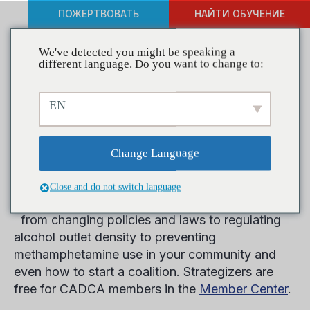
ПОЖЕРТВОВАТЬ
НАЙТИ ОБУЧЕНИЕ
We've detected you might be speaking a
different language. Do you want to change to:
CADCA Member Benefits
EN
Spotlight
Change Language
Have you downloaded a CADCA Strategizer
recently? Strategizers are in-depth strategy
Close and do not switch language
documents on a wide variety of coalition issues –
from changing policies and laws to regulating
alcohol outlet density to preventing
methamphetamine use in your community and
even how to start a coalition. Strategizers are
free for CADCA members in the
Member Center
.