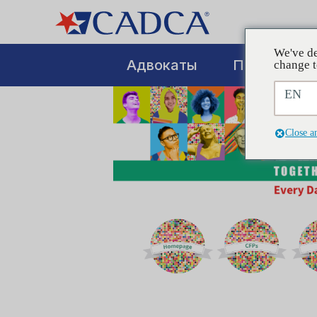
We've de
Адвокаты
Повышение
change t
EN
Close a