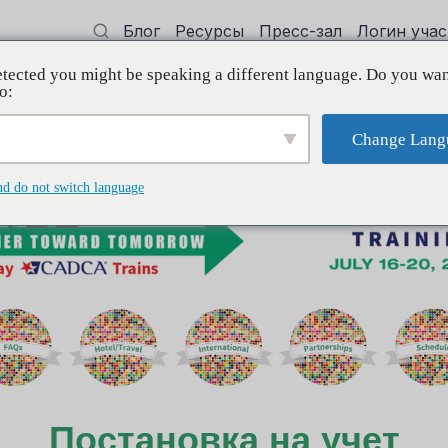
Блог
Ресурсы
Пресс-зал
Логин уча
tected you might be speaking a different language. Do you wan
 квалификации
Поддерживать
Initi
o:
Change Lang
nd do not switch language
Постановка на учет