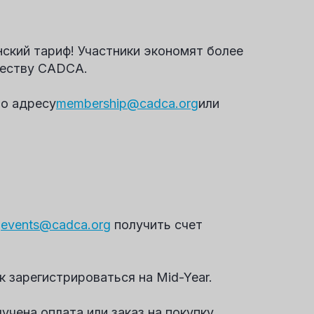
ский тариф! Участники экономят более
ществу CADCA.
по адресу
membership@cadca.org
или
с
events@cadca.org
получить счет
 зарегистрироваться на Mid-Year.
учена оплата или заказ на покупку.