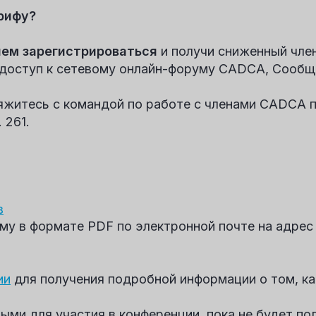
арифу?
ем зарегистрироваться
и получи сниженный член
т доступ к сетевому онлайн-форуму CADCA, Сооб
яжитесь с командой по работе с членами CADCA 
 261.
в
му в формате PDF по электронной почте на адре
ии
для получения подробной информации о том, как
ми для участия в конференции, пока не будет пол