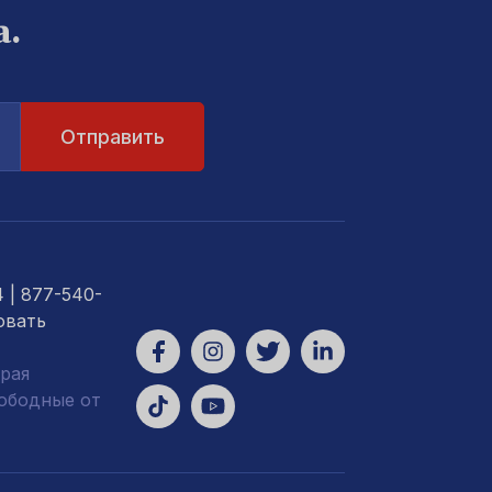
а.
4
| 877-540-
овать
рая
вободные от