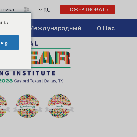
стника
ПОЖЕРТВОВАТЬ
RU
t to
atives
Международный
О Нас
uage