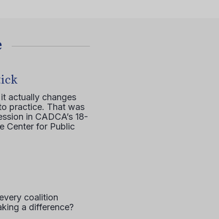
е
tick
it actually changes
to practice. That was
session in CADCA’s 18-
e Center for Public
every coalition
aking a difference?