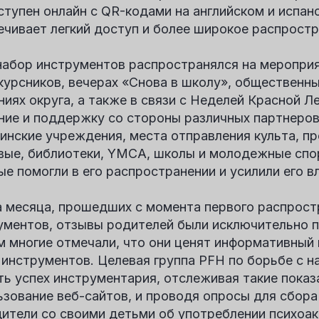
ступен онлайн с QR-кодами на английском и испанс
ечивает легкий доступ и более широкое распростр
набор инструментов распространялся на мероприя
курсников, вечерах «Снова в школу», общественн
ниях округа, а также в связи с Неделей Красной Л
ние и поддержку со стороны различных партнеро
инские учреждения, места отправления культа, п
вые, библиотеки, YMCA, школы и молодежные спо
ые помогли в его распространении и усилили его в
а месяца, прошедших с момента первого распрост
ументов, отзывы родителей были исключительно 
м многие отмечали, что они ценят информативный 
 инструментов. Целевая группа PFH по борьбе с н
ть успех инструментария, отслеживая такие показа
ьзование веб-сайтов, и проводя опросы для сбора
дители со своими детьми об употреблении психоа