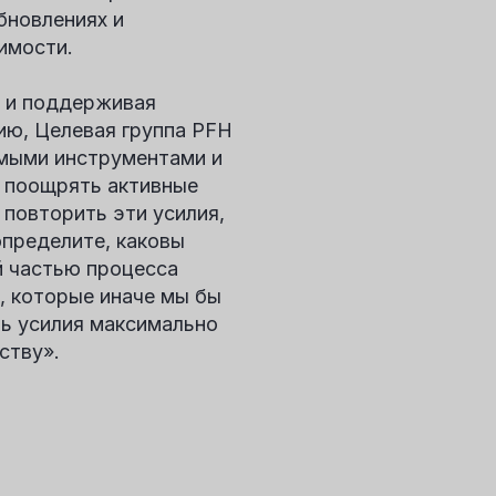
бновлениях и
имости.
ы и поддерживая
ию, Целевая группа PFH
имыми инструментами и
я поощрять активные
повторить эти усилия,
определите, каковы
й частью процесса
я, которые иначе мы бы
ть усилия максимально
ству».