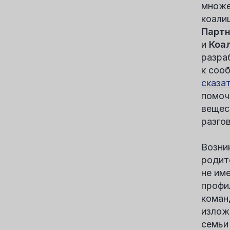
множе
коали
Партн
и
Коа
разра
к соо
сказа
помоч
вещес
разго
Возни
родит
не им
профи
коман
излож
семьи