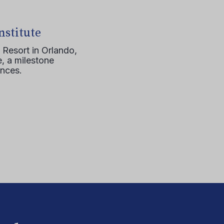
nstitute
 Resort in Orlando,
, a milestone
ences.