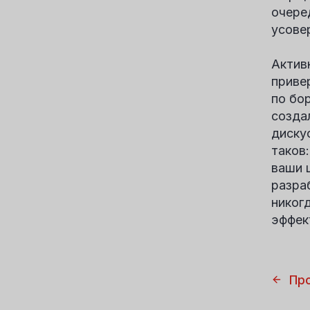
очере
усове
Актив
приве
по бо
созда
диску
таков
ваши 
разра
никог
эффек
Пр