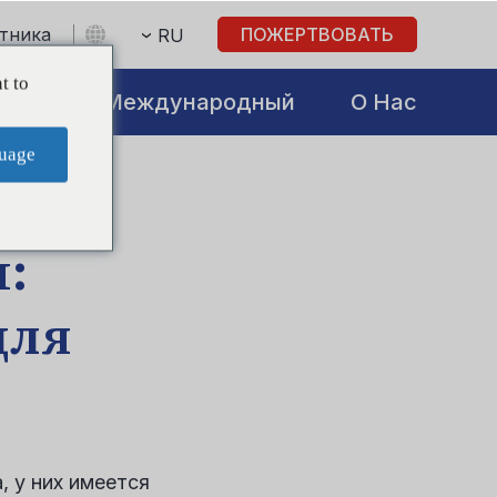
стника
ПОЖЕРТВОВАТЬ
RU
t to
atives
Международный
О Нас
uage
:
для
 у них имеется