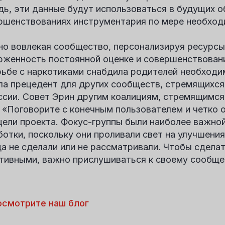
дь, эти данные будут использоваться в будущих о
ршенствованиях инструментария по мере необход
но вовлекая сообщество, персонализируя ресурс
рженность постоянной оценке и совершенствован
рьбе с наркотиками снабдила родителей необход
ла прецедент для других сообществ, стремящихс
ссии. Совет Эрин другим коалициям, стремящимся 
: «Поговорите с конечным пользователем и четко 
цели проекта. Фокус-группы были наиболее важно
ботки, поскольку они проливали свет на улучшени
да не сделали или не рассматривали. Чтобы сдела
тивными, важно прислушиваться к своему сообще
осмотрите наш блог