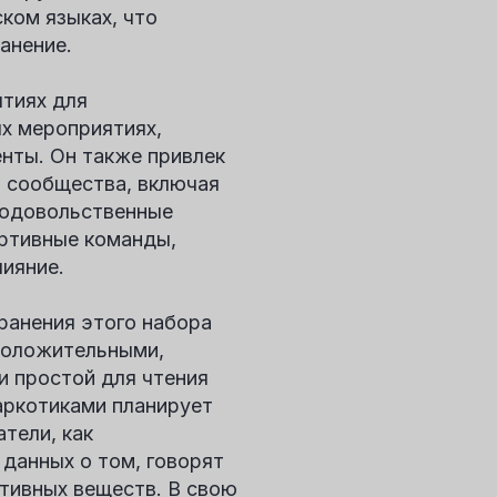
ком языках, что
анение.
тиях для
ых мероприятиях,
енты. Он также привлек
в сообщества, включая
родовольственные
ртивные команды,
лияние.
ранения этого набора
положительными,
и простой для чтения
аркотиками планирует
тели, как
 данных о том, говорят
ктивных веществ. В свою