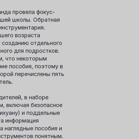
нда провела фокус-
ршей школы. Обратная
инструментария.
дшего возраста
к созданию отдельного
ного для подростков.
м, что некоторым
ие пособия, поэтому в
торой перечислены пять
тель.
дителей, в наборе
м, включая безопасное
рихуану) и поддельные
та информация
а наглядные пособия и
нструментов понятным.