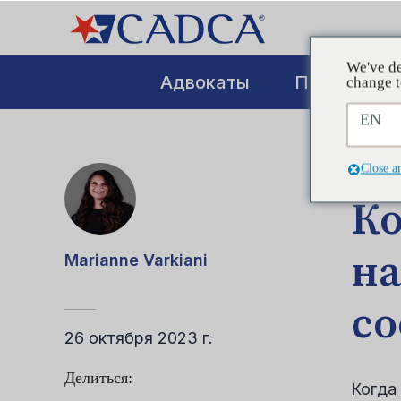
We've de
Адвокаты
Повышение
change t
EN
СООБ
Close a
Ко
на
Marianne Varkiani
со
26 октября 2023 г.
Делиться:
Когда