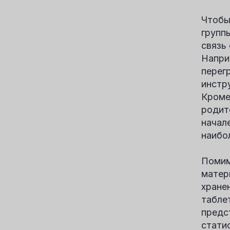
Чтобы
групп
связь
Напри
перег
инстр
Кроме
родит
начал
наибо
Помим
матер
хране
табле
предс
стати