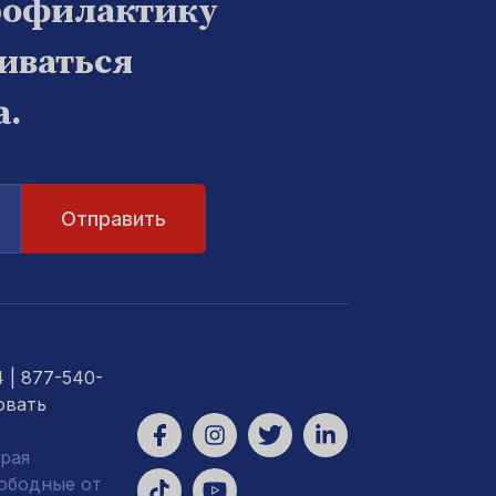
рофилактику
биваться
а.
4
| 877-540-
овать
рая
вободные от