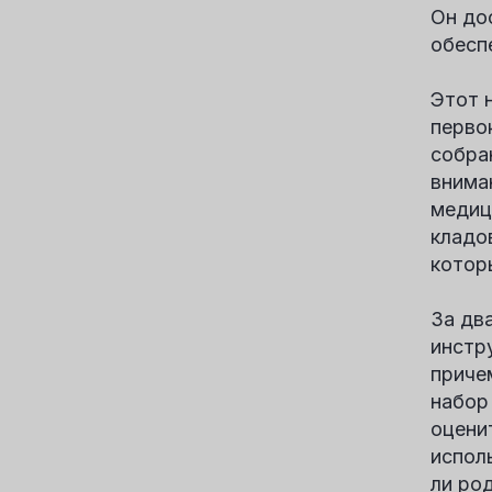
Он до
обесп
Этот 
перво
собра
внима
медиц
кладо
котор
За дв
инстр
приче
набор
оцени
испол
ли ро