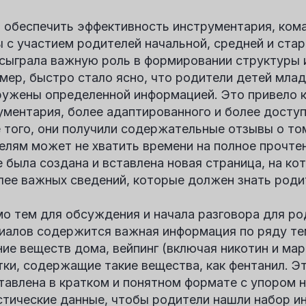
 обеспечить эффективность инструментария, кома
ы с участием родителей начальной, средней и ста
 сыграла важную роль в формировании структуры 
мер, быстро стало ясно, что родители детей мла
ружены определенной информацией. Это привело 
ументария, более адаптированного и более доступ
 того, они получили содержательные отзывы о то
елям может не хватить времени на полное прочтен
е была создана и вставлена новая страница, на ко
лее важных сведений, которые должен знать роди
о тем для обсуждения и начала разговора для ро
иалов содержится важная информация по ряду те
ние веществ дома, вейпинг (включая никотин и ма
тки, содержащие такие вещества, как фентанил. Э
тавлена в кратком и понятном формате с упором н
стические данные, чтобы родители нашли набор и