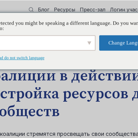
Блог
Ресурсы
Пресс-зал
Логин уча
tected you might be speaking a different language. Do you wan
 квалификации
Поддерживать
Initi
o:
Change Lang
ЩЕНИЕ БЛОГА
nd do not switch language
алиции в действии
стройка ресурсов 
обществ
 коалиции стремятся просвещать свои сообщества,