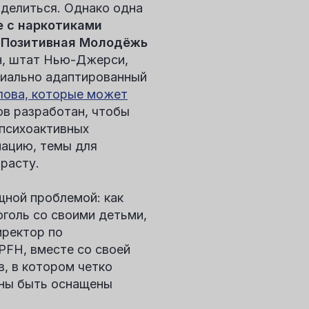
делиться. Однако одна
е с наркотиками
с
Позитивная Молодёжь
н, штат Нью-Джерси,
циально адаптированный
лова, которые может
в разработан, чтобы
 психоактивных
мацию, темы для
расту.
щной проблемой: как
голь со своими детьми,
иректор по
PFH, вместе со своей
, в котором четко
ны быть оснащены