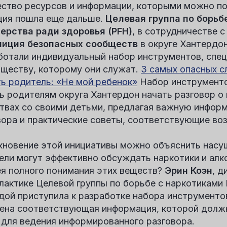
ство ресурсов и информации, которыми можно по
ция пошла еще дальше.
Целевая группа по борьб
ерства ради здоровья (PFH)
, в сотрудничестве 
лиция безопасных сообществ
в округе Хантердо
ботали индивидуальный набор инструментов, спе
бществу, которому они служат.
3 самых опасных с
ть родитель: «Не мой ребенок»
Набор инструменто
ь родителям округа Хантердон начать разговор о
твах со своими детьми, предлагая важную инфор
вора и практические советы, соответствующие воз
кновение этой инициативы можно объяснить насу
ели могут эффективно обсуждать наркотики и алко
ея полного понимания этих веществ?
Эрин Коэн
, д
лактике Целевой группы по борьбе с наркотиками 
дой приступила к разработке набора инструментов
ена соответствующая информация, которой долж
 для ведения информированного разговора.