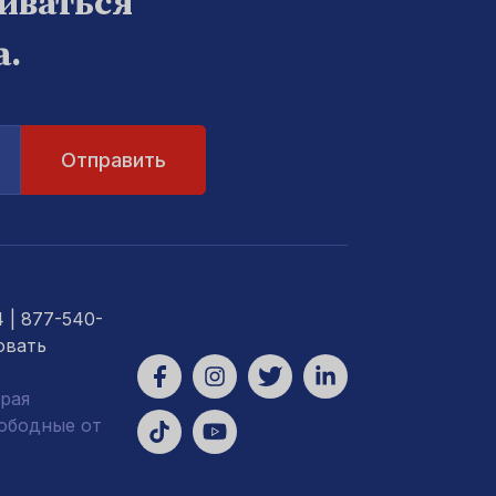
биваться
а.
4
| 877-540-
овать
рая
вободные от