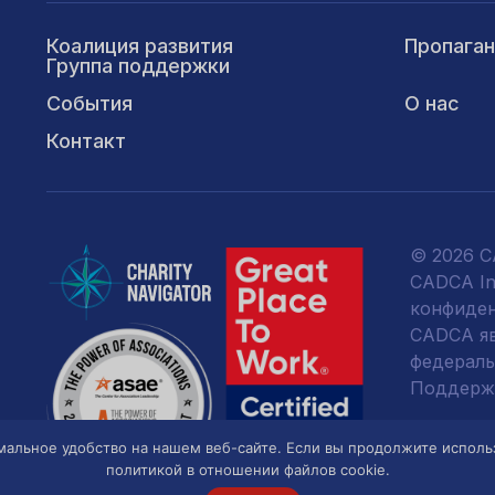
Коалиция развития
Пропага
Группа поддержки
События
О нас
Контакт
© 2026 CA
CADCA Ins
конфиде
CADCA явл
федераль
Поддержк
Пожертво
альное удобство на нашем веб-сайте. Если вы продолжите использов
налогом 
политикой в отношении файлов cookie.