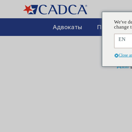
We've de
Адвокаты
Повышение
change t
EN
Close a
Дом