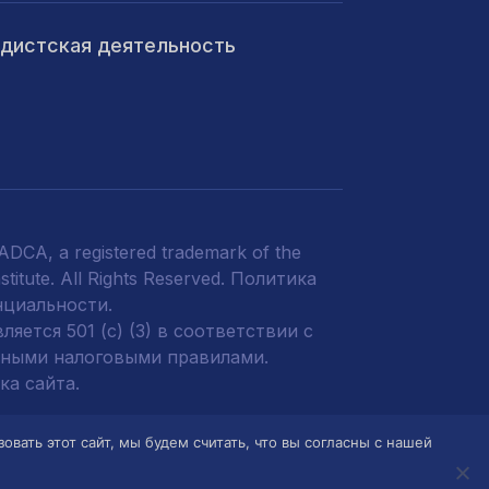
ндистская деятельность
DCA, a registered trademark of the
titute. All Rights Reserved.
Политика
нциальности
.
яется 501 (c) (3) в соответствии с
ными налоговыми правилами.
а сайта.
вания в CADCA не облагаются
ать этот сайт, мы будем считать, что вы согласны с нашей
в полной мере, разрешенной законом.