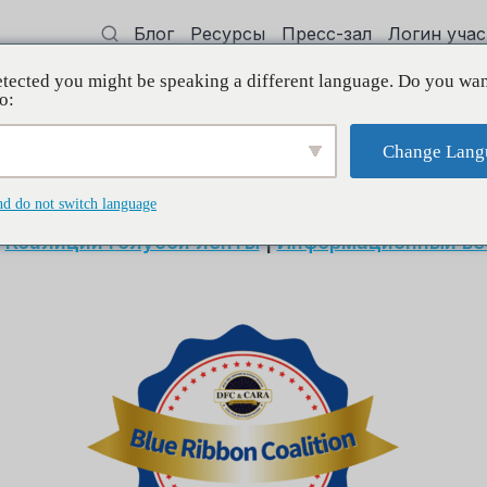
Блог
Ресурсы
Пресс-зал
Логин уча
tected you might be speaking a different language. Do you wan
 квалификации
Поддерживать
Initi
o:
Change Lang
Подать заявку
nd do not switch language
|
Коалиции голубой ленты
|
Информационный ве