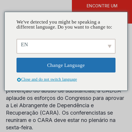
ENCONTRE UM
DOAR
TREINAMENTO
We've detected you might be speaking a
different language. Do you want to change to:
EN
Atualização do CARA e
Chamada à Ação
Change Language
Close and do not switch language
Como líder sem fins lucrativos no campo da
prevenção do abuso de substâncias, a CADCA
aplaude os esforços do Congresso para aprovar
a Lei Abrangente de Dependência e
Recuperação (CARA). Os conferencistas se
reuniram e o CARA deve estar no plenário na
sexta-feira.