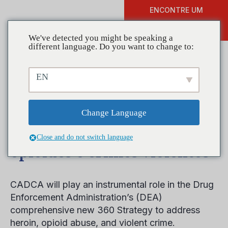
ENCONTRE UM
DOAR
TREINAMENTO
We've detected you might be speaking a
different language. Do you want to change to:
EN
CADCA se une à estratégia
abrangente da DEA para
Change Language
lidar com heroína, abuso de
Close and do not switch language
opioides e crimes violentos
CADCA will play an instrumental role in the Drug
Enforcement Administration’s (DEA)
comprehensive new 360 Strategy to address
heroin, opioid abuse, and violent crime.