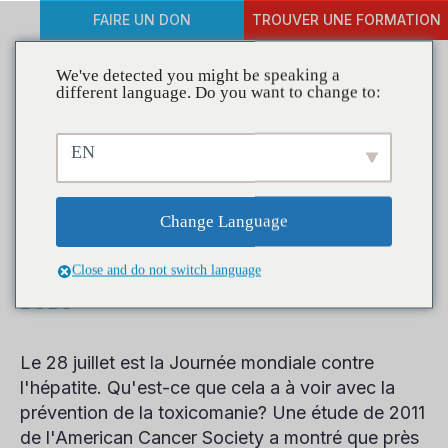
FAIRE UN DON
TROUVER UNE FORMATION
We've detected you might be speaking a
different language. Do you want to change to:
La Journée mondiale contre
EN
l'hépatite met en lumière le
lien entre l'hépatite C, le
Change Language
tabagisme et le cancer du
Close and do not switch language
foie
Le 28 juillet est la Journée mondiale contre
l'hépatite. Qu'est-ce que cela a à voir avec la
prévention de la toxicomanie? Une étude de 2011
de l'American Cancer Society a montré que près