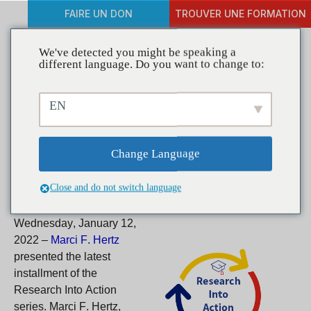
FAIRE UN DON
TROUVER UNE FORMATION
We've detected you might be speaking a
different language. Do you want to change to:
Research Into Action
EN
Webinar: Working With
Schools to Prevent Youth
Change Language
Substance Use
Close and do not switch language
Wednesday, January 12,
2022
–
Marci F. Hertz
presented the latest
installment of the
Research Into Action
series. Marci F. Hertz,