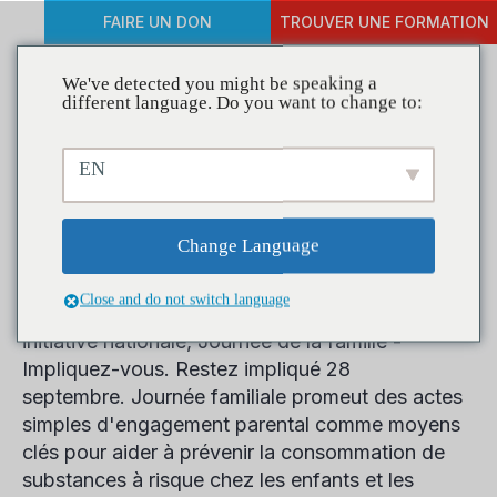
FAIRE UN DON
TROUVER UNE FORMATION
We've detected you might be speaking a
different language. Do you want to change to:
Parents : faites une
EN
différence et célébrez la
Journée de la famille
Change Language
Close and do not switch language
CADCA s'associe à CASAColumbia pour leur
initiative nationale,
Journée de la famille -
Impliquez-vous. Restez impliqué
28
septembre.
Journée familiale
promeut des actes
simples d'engagement parental comme moyens
clés pour aider à prévenir la consommation de
substances à risque chez les enfants et les