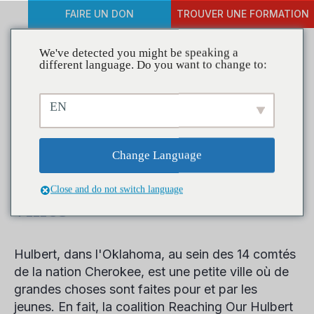
FAIRE UN DON
TROUVER UNE FORMATION
We've detected you might be speaking a
different language. Do you want to change to:
Coalitions en action : le jeu
EN
des coalitions ROHC Band
et ROHC STARS apporte de
Change Language
la musique aux oreilles des
Close and do not switch language
villes
Hulbert, dans l'Oklahoma, au sein des 14 comtés
de la nation Cherokee, est une petite ville où de
grandes choses sont faites pour et par les
jeunes. En fait, la coalition Reaching Our Hulbert