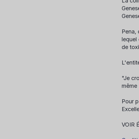
La col
Genese
Genese
Pena, 
lequel 
de tox
L'enti
"Je cr
même o
Pour p
Excell
VOIR 