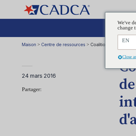
We've de
Plaid
change t
EN
Maison
>
Centre de ressources
>
Coalitions en action :
Close a
Co
24 mars 2016
de
Partager:
in
d'