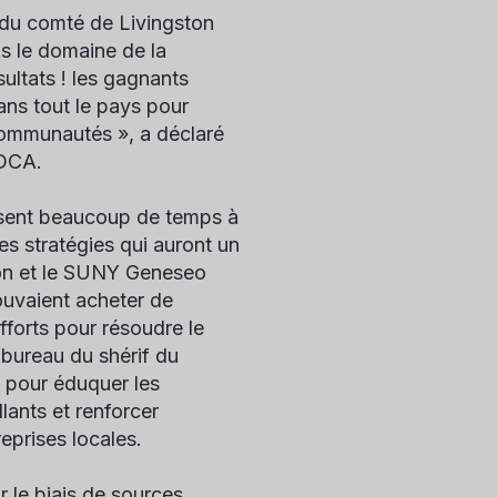
 du comté de Livingston
ns le domaine de la
ltats ! les gagnants
dans tout le pays pour
communautés », a déclaré
ADCA.
assent beaucoup de temps à
es stratégies qui auront un
ton et le SUNY Geneseo
ouvaient acheter de
fforts pour résoudre le
 bureau du shérif du
 pour éduquer les
lants et renforcer
eprises locales.
 le biais de sources