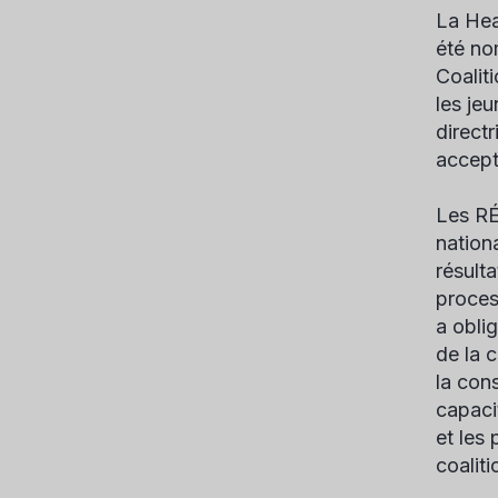
La Hea
été no
Coalit
les je
direct
accept
Les R
nation
résult
proces
a obli
de la 
la con
capaci
et les
coalit