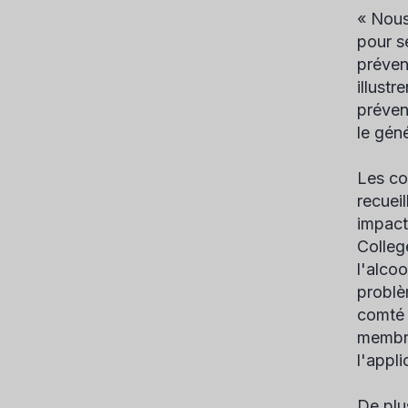
« Nous
pour se
préven
illustr
préven
le gén
Les co
recuei
impact
Colleg
l'alcoo
problè
comté 
membre
l'appli
De plu