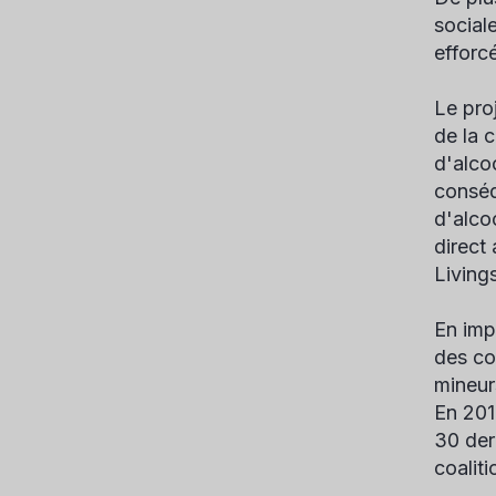
social
efforc
Le pro
de la 
d'alco
conséq
d'alcoo
direct
Living
En imp
des co
mineur
En 201
30 der
coalit