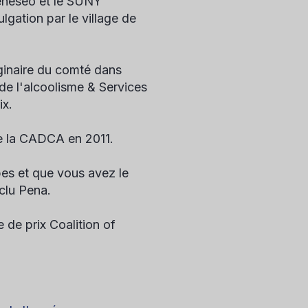
Geneseo et le SUNY
gation par le village de
iginaire du comté dans
de l'alcoolisme
&
Services
ix.
de la CADCA en 2011.
pes et que vous avez le
clu Pena.
e prix Coalition of