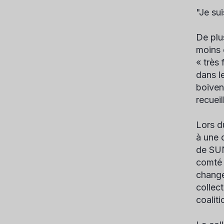
"Je sui
De plu
moins 
« très
dans l
boiven
recueil
Lors d
à une 
de SUN
comté 
change
collec
coaliti