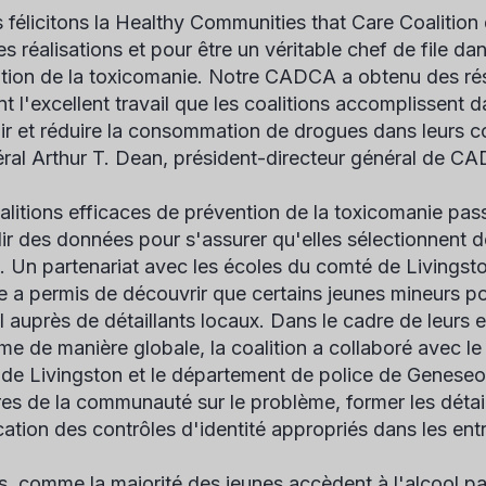
 félicitons la Healthy Communities that Care Coalition
s réalisations et pour être un véritable chef de file da
tion de la toxicomanie. Notre CADCA a obtenu des résu
ent l'excellent travail que les coalitions accomplissent 
ir et réduire la consommation de drogues dans leurs 
éral Arthur T. Dean, président-directeur général de C
alitions efficaces de prévention de la toxicomanie p
llir des données pour s'assurer qu'elles sélectionnent d
. Un partenariat avec les écoles du comté de Livings
e a permis de découvrir que certains jeunes mineurs p
l auprès de détaillants locaux. Dans le cadre de leurs e
me de manière globale, la coalition a collaboré avec le
de Livingston et le département de police de Geneseo
s de la communauté sur le problème, former les détail
cation des contrôles d'identité appropriés dans les entr
s, comme la majorité des jeunes accèdent à l'alcool par