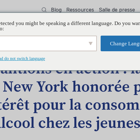
Blog
Ressources
Salle de presse
tected you might be speaking a different language. Do you wan
oyer
Formation
Soutien
Initiatives
o:
Change Lang
 la coalition de New York honorée pour son intérêt pour la consomma
nd do not switch language
alitions en action : l
 New York honorée 
térêt pour la conso
alcool chez les jeune