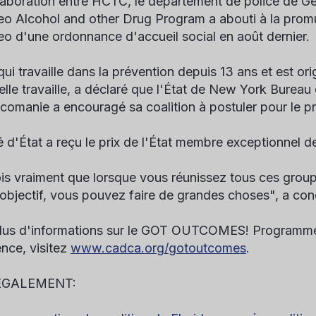
laboration entre HCTC, le département de police de 
o Alcohol and other Drug Program a abouti à la promul
o d'une ordonnance d'accueil social en août dernier.
qui travaille dans la prévention depuis 13 ans et est or
elle travaille, a déclaré que l'État de New York
Bureau 
icomanie
a encouragé sa coalition à postuler pour le pr
té d'État a reçu le prix de l'État membre exceptionnel 
ois vraiment que lorsque vous réunissez tous ces grou
bjectif, vous pouvez faire de grandes choses", a con
lus d'informations sur le GOT OUTCOMES! Programme d
ence, visitez
www.cadca.org/gotoutcomes
.
ÉGALEMENT: