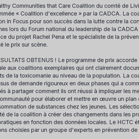
lthy Communities that Care Coalition du comté de Li
mmée « Coalition d'excellence » par la CADCA. La coali
ion in Focus pour son succès dans la lutte contre la c
unes lors du Forum national du leadership de la CADCA 
rice du projet Rachel Pena et le spécialiste de la préve
é le prix sur scène.
ÉSULTATS OBTENUS ! Le programme de prix accorde 
ale aux coalitions exemplaires qui ont clairement docum
ats de la toxicomanie au niveau de la population. La coa
sus de demande rigoureux en deux phases qui a commen
gés à partager comment ils ont réussi à impliquer les me
communauté pour élaborer et mettre en œuvre un plan c
sommation de substances chez les jeunes. Les sélectio
té de la coalition à créer des changements dans les pr
 pratiques en fonction des données locales. Le HCTC ét
ions choisies par un groupe d'experts en prévention de