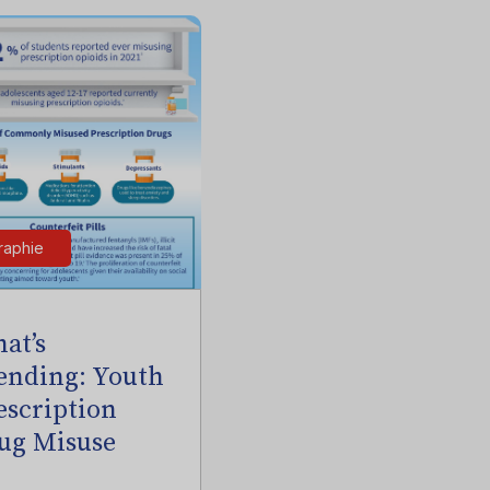
raphie
at’s
ending: Youth
escription
ug Misuse