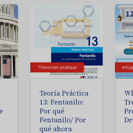
Théoricien pratique
Infog
Teoría Práctica
Wh
l
13: Fentanilo:
Tr
e
Por qué
Pr
Fentanilo/ Por
Dr
qué ahora