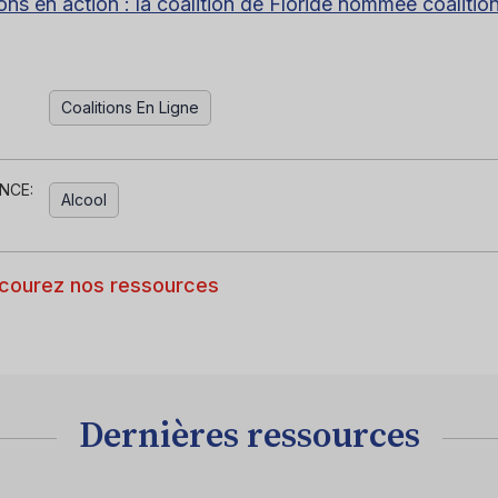
ions en action : la coalition de Floride nommée coalitio
Coalitions En Ligne
NCE:
Alcool
courez nos ressources
Dernières ressources