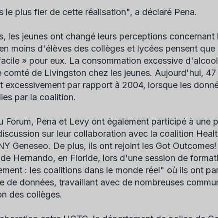
s le plus fier de cette réalisation", a déclaré Pena.
s, les jeunes ont changé leurs perceptions concernant l
en moins d'élèves des collèges et lycées pensent que l'
 facile » pour eux. La consommation excessive d'alcoo
e comté de Livingston chez les jeunes. Aujourd'hui, 4
t excessivement par rapport à 2004, lorsque les donnée
lies par la coalition.
u Forum, Pena et Levy ont également participé à une p
discussion sur leur collaboration avec la coalition H
Y Geneseo. De plus, ils ont rejoint les Got Outcomes! 
de Hernando, en Floride, lors d'une session de formatio
ment : les coalitions dans le monde réel" où ils ont p
te de données, travaillant avec de nombreuses communa
on des collèges.