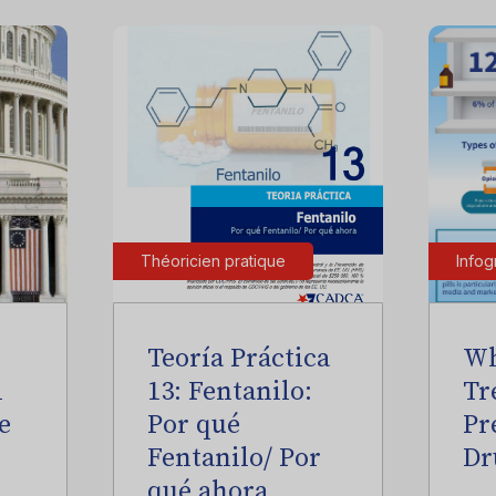
Théoricien pratique
Infog
Teoría Práctica
Wh
l
13: Fentanilo:
Tr
e
Por qué
Pr
Fentanilo/ Por
Dr
qué ahora