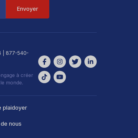
4
| 877-540-
engage à créer
 le monde.
e plaidoyer
 de nous