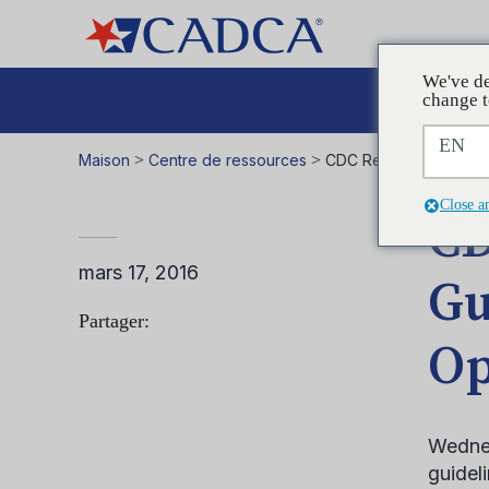
We've de
Plaid
change t
EN
Maison
>
Centre de ressources
>
CDC Releases Comprehe
Close a
CD
mars 17, 2016
Gu
Partager:
Op
Wednes
guideli