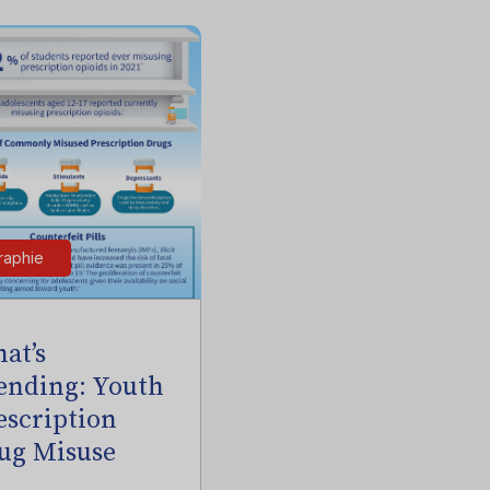
raphie
at’s
ending: Youth
escription
ug Misuse