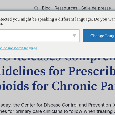
Blog
Ressources
Salle de presse
tected you might be speaking a different language. Do you wan
oyer
Formation
Soutien
Initiatives
o:
Change Lang
nsive Guidelines for Prescribing Opioids for Chronic Pain
nd do not switch language
C Releases Compreh
idelines for Prescri
ioids for Chronic Pa
day, the Center for Disease Control and Prevention (
nes for primary care clinicians to follow when treating 