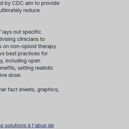
hed by CDC aim to provide
 ultimately reduce
 lays out specific
dvising clinicians to
us on non-opioid therapy
ws best practices for
y, including open
fits, setting realistic
tive dose.
ner fact sheets, graphics,
s solutions à l'abus de