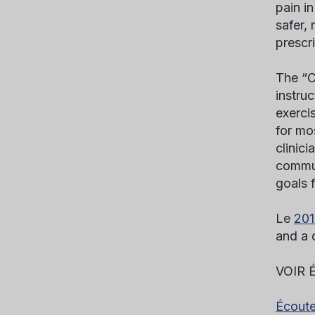
pain i
safer,
prescr
The “C
instruc
exerci
for mo
clinic
commun
goals 
Le
201
and a 
VOIR 
Écoute