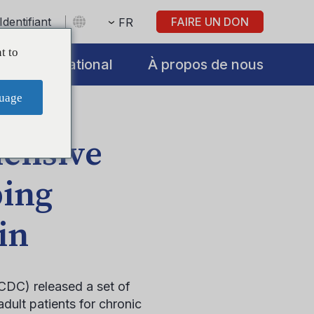
Identifiant
FAIRE UN DON
FR
t to
International
À propos de nous
uage
ensive
bing
in
CDC) released a set of
adult patients for chronic