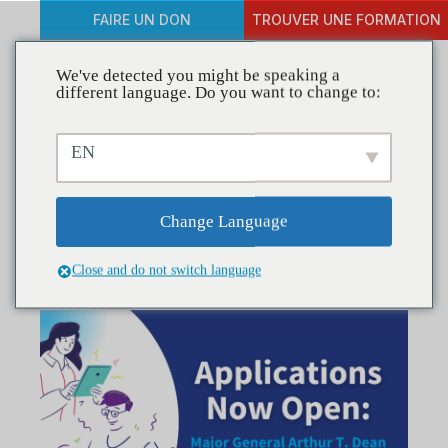
FAIRE UN DON
TROUVER UNE FORMATION
We've detected you might be speaking a
different language. Do you want to change to:
Postulez maintenant pour
EN
le Prix du président du
major-général Arthur T.
Change Language
Dean 2024 !
Close and do not switch language