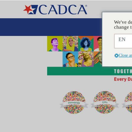
We've de
Plaid
change t
EN
Close a