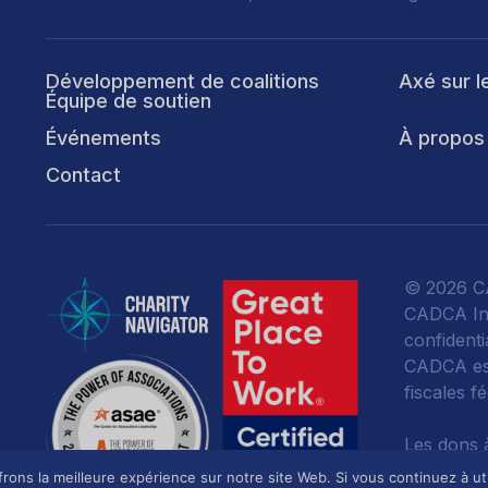
Développement de coalitions
Axé sur l
Équipe de soutien
Événements
À propos
Contact
© 2026 CA
CADCA Ins
confidentia
CADCA est
fiscales f
Les dons 
toute la m
ons la meilleure expérience sur notre site Web. Si vous continuez à uti