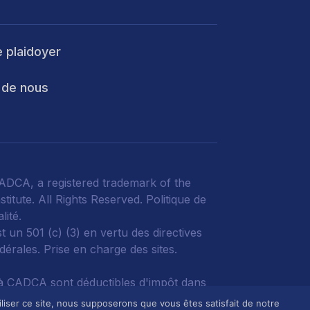
e plaidoyer
 de nous
DCA, a registered trademark of the
titute. All Rights Reserved.
Politique de
lité
.
 un 501 (c) (3) en vertu des directives
édérales.
Prise en charge des sites.
à CADCA sont déductibles d'impôt dans
esure permise par la loi.
liser ce site, nous supposerons que vous êtes satisfait de notre