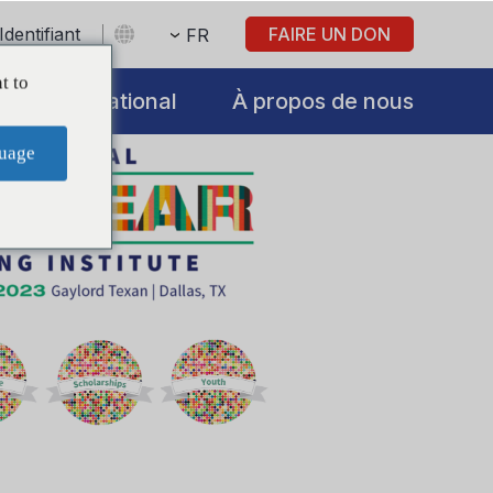
Identifiant
FAIRE UN DON
FR
t to
International
À propos de nous
uage