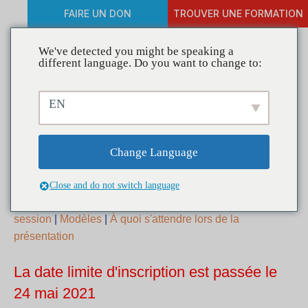
FAIRE UN DON
TROUVER UNE FORMATION
We've detected you might be speaking a
different language. Do you want to change to:
Présentateur : détails de
EN
l'inscription
Change Language
Close and do not switch language
Maison
|
FAQ
|
Pré-enregistrement de votre
session
|
Modèles
|
À quoi s'attendre lors de la
présentation
La date limite d'inscription est passée le
24 mai 2021