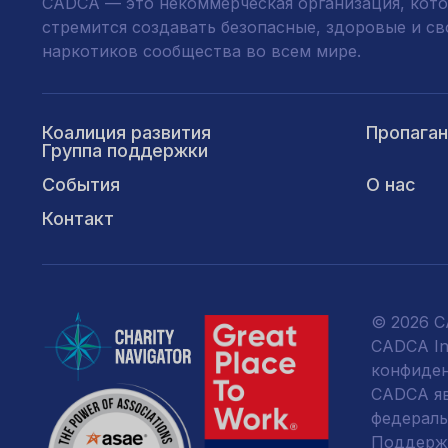
CADCA — это некоммерческая организация, кото
стремится создавать безопасные, здоровые и с
наркотиков сообщества во всем мире.
Коалиция развития
Пропага
Группа поддержки
События
О нас
Контакт
© 2026 CA
CADCA Ins
конфиде
CADCA явл
федераль
Поддержк