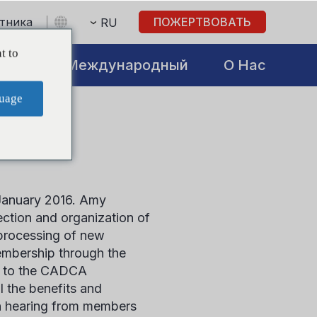
стника
ПОЖЕРТВОВАТЬ
RU
t to
atives
Международный
О Нас
uage
January 2016. Amy
ction and organization of
processing of new
mbership through the
s to the CADCA
l the benefits and
in hearing from members