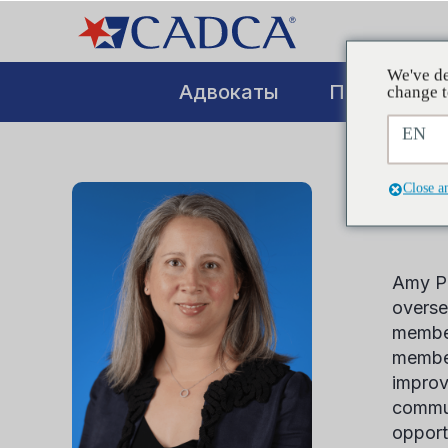
We've de
Адвокаты
Повышение
change t
EN
Close a
Am
Amy Pi
overse
member
member
improv
commun
opport