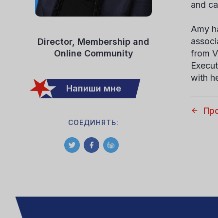
and ca
Amy ha
associ
Director, Membership and
Online Community
from V
Execut
with h
Напиши мне
Пр
СОЕДИНЯТЬ: