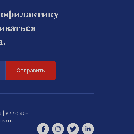
рофилактику
биваться
а.
4
| 877-540-
овать