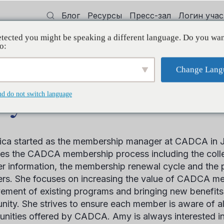
Блог
Ресурсы
Пресс-зал
Логин уча
tected you might be speaking a different language. Do you wan
 квалификации
Поддерживать
Initi
o:
Change Lang
nd do not switch language
y Pica
ca started as the membership manager at CADCA in 
es the CADCA membership process including the colle
 information, the membership renewal cycle and the 
s. She focuses on increasing the value of CADCA me
ement of existing programs and bringing new benefit
ity. She strives to ensure each member is aware of al
unities offered by CADCA. Amy is always interested 