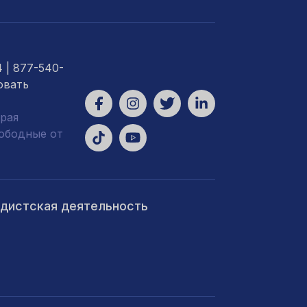
4
| 877-540-
овать
рая
вободные от
ндистская деятельность