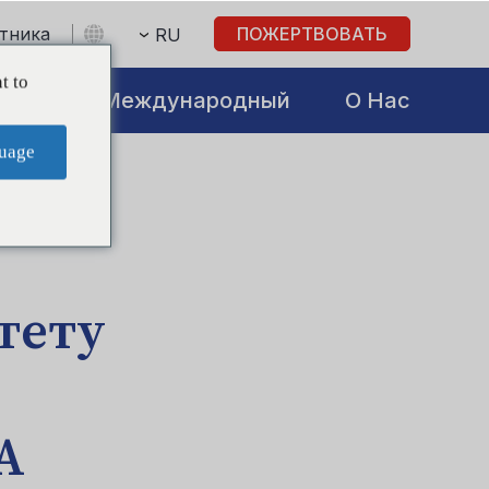
стника
ПОЖЕРТВОВАТЬ
RU
t to
atives
Международный
О Нас
uage
тету
A