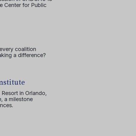
e Center for Public
every coalition
aking a difference?
nstitute
 Resort in Orlando,
, a milestone
ences.