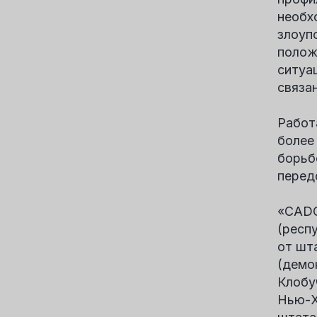
необх
злоуп
полож
ситуа
связа
Работ
более
борьб
перед
«CADC
(респ
от шт
(демо
Клобу
Нью-Х