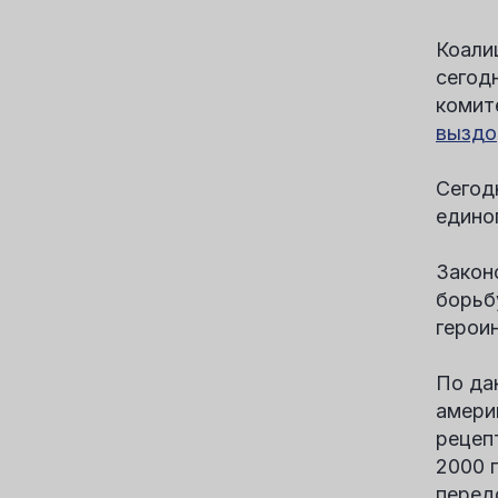
Коали
сегод
комит
выздо
Сегод
едино
Закон
борьб
героин
По да
амери
рецеп
2000 
перед