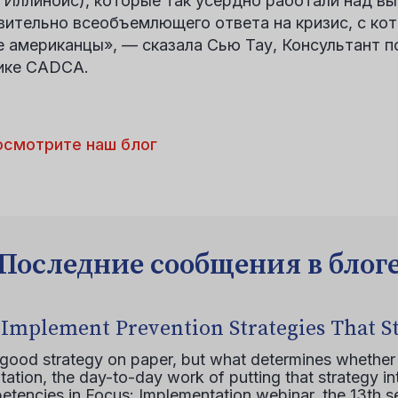
 Иллинойс), которые так усердно работали над в
вительно всеобъемлющего ответа на кризис, с ко
е американцы», — сказала Сью Тау, Консультант п
ике CADCA.
осмотрите наш блог
Последние сообщения в блог
 Implement Prevention Strategies That S
 good strategy on paper, but what determines whether 
ation, the day-to-day work of putting that strategy in
etencies in Focus: Implementation webinar, the 13th 