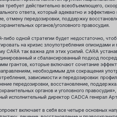
ая требует действительно всеобъемлющего, скоо
ального ответа, который адекватно и эффективно
ие, отмену передозировки, поддержку восстановл
охранительных органов/уголовного правосудия.
й-либо одной стратегии будет недостаточно, что
гировать на кризис злоупотребления опиоидами и
му CARA так важна для этих усилий. CARA устана
динированный и сбалансированный подход посре
амм грантов, которые включают сочетание эффект
направлениям, необходимым для сокращения упот
отребления, зависимости и передозировки: профил
нение передозировки, восстановление, поддержка
охранительных органов и уголовного правосудия»
вный исполнительный директор CADCA генерал Арт
опроект включает в себя все четыре основных нап
лактику, лечение, восстановление и правоохранит