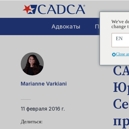
We've de
Адвокаты
Повышение
change t
EN
СООБ
Close a
C
Ю
Marianne Varkiani
Се
11 февраля 2016 г.
п
Делиться: