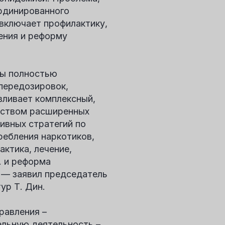
рдинированного
 включает профилактику,
ения и реформу
бы полностью
 передозировок,
вливает комплексный,
дством расширенных
ивных стратегий по
ребления наркотиков,
актика, лечение,
. и реформа
, — заявил председатель
ур Т. Дин.
равления –
ельную деятельность –