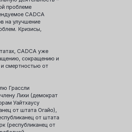
ой проблеме
мендуемое CADCA
в на улучшение
облем. Кризисы,
Штатах, CADCA уже
ращению, сокращению и
 и смертностью от
лю Грассли
 члену Лихи (демократ
орам Уайтхаусу
нец от штата Огайо),
республиканец от штата
рк (республиканец от