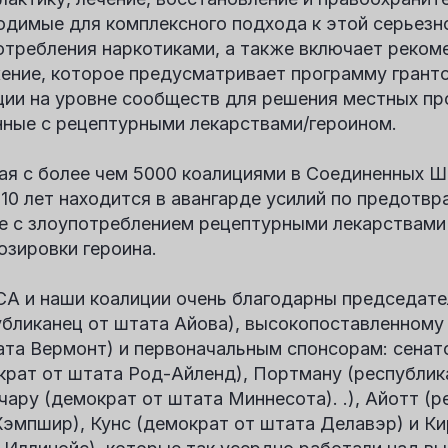
одимые для комплексного подхода к этой серьезн
отребления наркотиками, а также включает реко
ение, которое предусматривает программу гранто
ции на уровне сообществ для решения местных пр
нные с рецептурными лекарствами/героином.
ая с более чем 5000 коалициями в Соединенных 
 10 лет находится в авангарде усилий по предотв
е с злоупотреблением рецептурными лекарствами
озировки героина.
A и наши коалиции очень благодарны председате
убликанец от штата Айова), высокопоставленному
ата Вермонт) и первоначальным спонсорам: сенат
крат от штата Род-Айленд), Портману (республика
чару (демократ от штата Миннесота). .), Айотт (
эмпшир), Кунс (демократ от штата Делавэр) и Ки