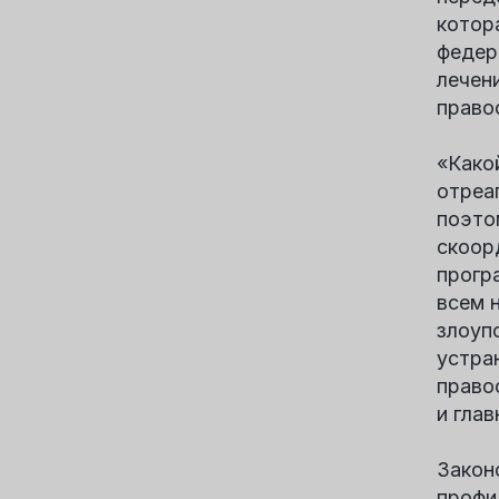
котор
федер
лечен
право
«Како
отреа
поэто
скоор
прогр
всем 
злоуп
устра
право
и гла
Закон
профи