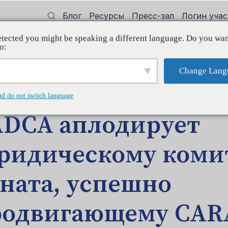
Блог
Ресурсы
Пресс-зал
Логин уча
tected you might be speaking a different language. Do you wan
 квалификации
Поддерживать
Initi
o:
Change Lang
ЩЕНИЕ БЛОГА
nd do not switch language
ADCA аплодирует
ридическому коми
ната, успешно
родвигающему CAR