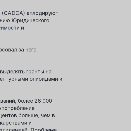
и (CADCA) аплодируют
анию Юридического
симости и
осовал за него
выделять гранты на
цептурными опиоидами и
ваний, более 28 000
оупотребление
центов больше, чем в
карствами и
 эпидемией. Проблема,