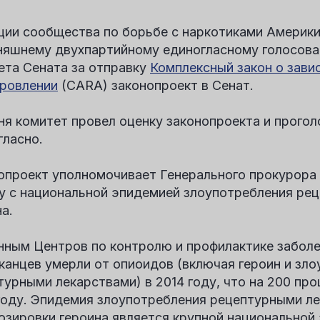
ции сообщества по борьбе с наркотиками Америк
няшнему двухпартийному единогласному голосов
ета Сената за отправку
Комплексный закон о зави
ровлении
(CARA) законопроект в Сенат.
ня комитет провел оценку законопроекта и прогол
гласно.
опроект уполномочивает Генерального прокурора 
у с национальной эпидемией злоупотребления ре
а.
нным Центров по контролю и профилактике заболе
канцев умерли от опиоидов (включая героин и зл
турными лекарствами) в 2014 году, что на 200 про
году. Эпидемия злоупотребления рецептурными ле
озировки героина является крупной национальной