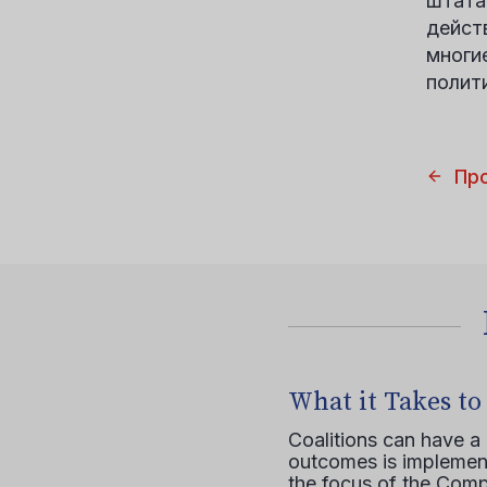
штата
дейст
многи
полит
Пр
What it Takes to
Coalitions can have a
outcomes is implement
the focus of the Comp