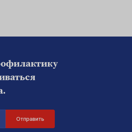
рофилактику
биваться
а.