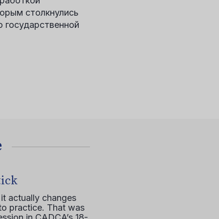
ыработкой
торым столкнулись
о государственной
е
tick
it actually changes
to practice. That was
session in CADCA’s 18-