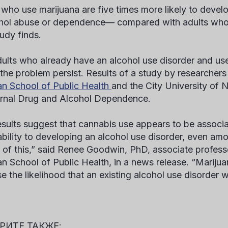
 who use marijuana are five times more likely to devel
ol abuse or dependence— compared with adults who d
udy finds.
ults who already have an alcohol use disorder and use
 the problem persist. Results of a study by researchers
n School of Public Health
and the City University of 
urnal
Drug and Alcohol Dependence.
esults suggest that cannabis use appears to be associ
ability to developing an alcohol use disorder, even am
y of this,” said Renee Goodwin, PhD, associate profess
n School of Public Health, in a news release. “Marijua
e the likelihood that an existing alcohol use disorder w
РИТЕ ТАКЖЕ: