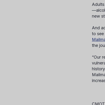
Adults
—alcoh
new st
And ad
to see
Mailma
the jo
“Our r
vulner
histor
Mailma
increas
СМОТ