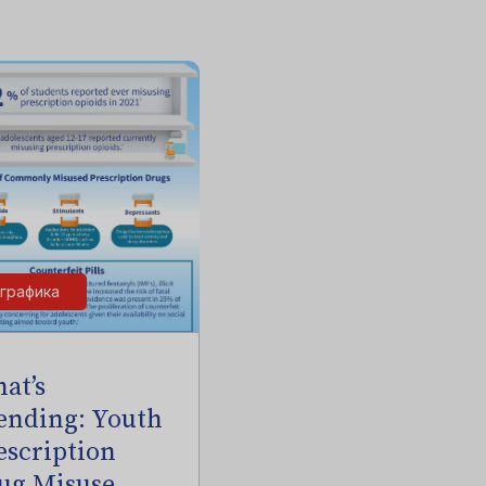
графика
at’s
ending: Youth
escription
ug Misuse