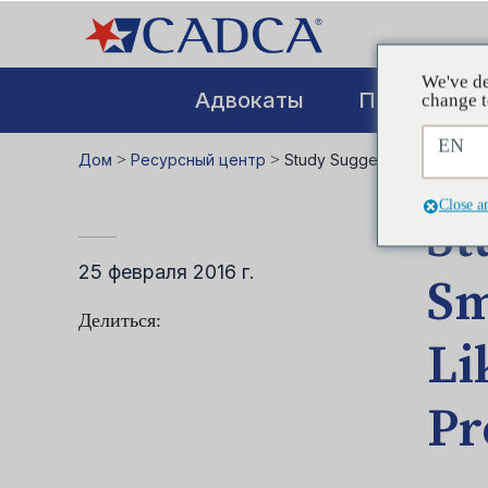
We've de
Адвокаты
Повышение
change t
EN
Дом
>
Ресурсный центр
>
Study Suggests Marijuana S
Close a
St
25 февраля 2016 г.
Sm
Делиться:
Li
Pr