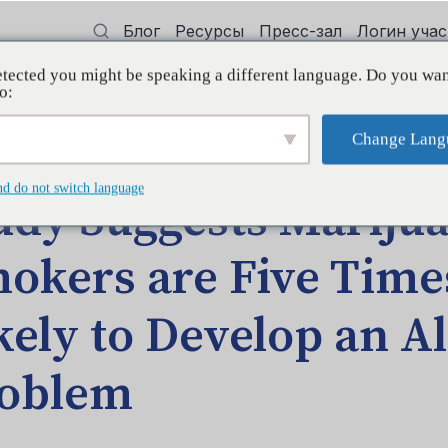
Блог
Ресурсы
Пресс-зал
Логин уча
tected you might be speaking a different language. Do you wan
 квалификации
Поддерживать
Initi
o:
Change Lang
mokers are Five Times More Likely to Develop an Alcohol Problem
nd do not switch language
udy Suggests Mariju
okers are Five Time
kely to Develop an A
oblem