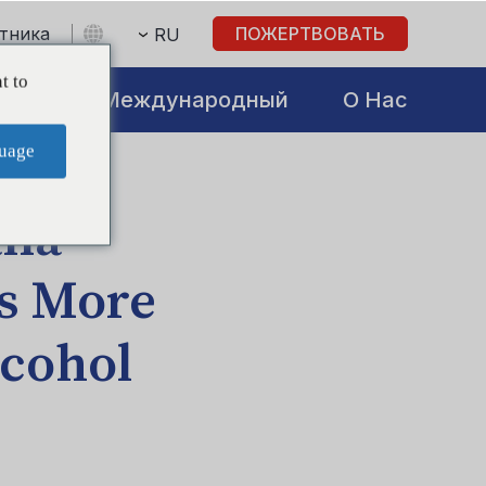
стника
ПОЖЕРТВОВАТЬ
RU
t to
atives
Международный
О Нас
uage
ana
s More
lcohol