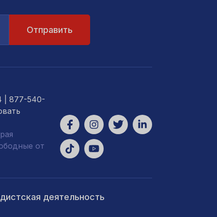
4
| 877-540-
овать
рая
вободные от
ндистская деятельность