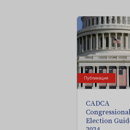
Публикация
CADCA
Congressiona
Election Guid
2024