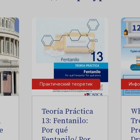
Практический теоретик
Инфо
Teoría Práctica
Wh
l
13: Fentanilo:
Tr
e
Por qué
Pr
Fentanilo/ Por
Dr