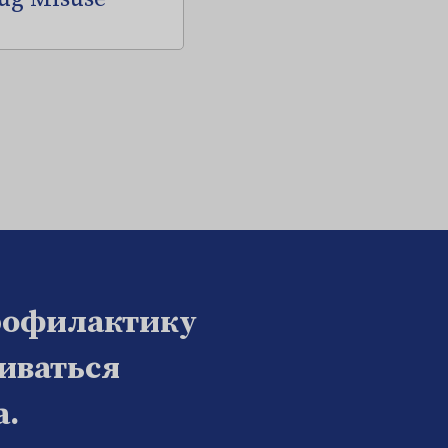
рофилактику
биваться
а.