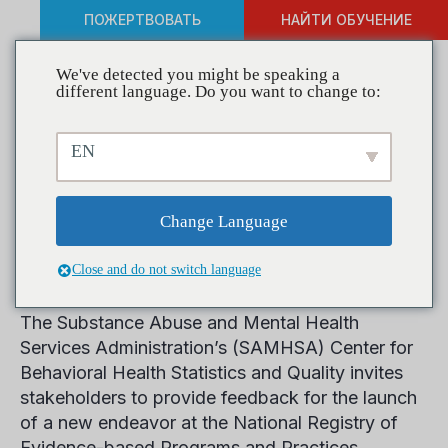
ПОЖЕРТВОВАТЬ
НАЙТИ ОБУЧЕНИЕ
We've detected you might be speaking a
different language. Do you want to change to:
Open for Public Comment:
EN
SAMHSA’s National
Registry of Evidence-based
Change Language
Programs and Practices
Close and do not switch language
The Substance Abuse and Mental Health
Services Administration’s (SAMHSA) Center for
Behavioral Health Statistics and Quality invites
stakeholders to provide feedback for the launch
of a new endeavor at the National Registry of
Evidence-based Programs and Practices