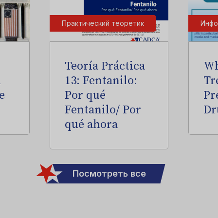
Практический теоретик
Инфо
Teoría Práctica
Wh
l
13: Fentanilo:
Tr
e
Por qué
Pr
Fentanilo/ Por
Dr
qué ahora
Посмотреть все