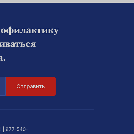
рофилактику
биваться
а.
4
| 877-540-