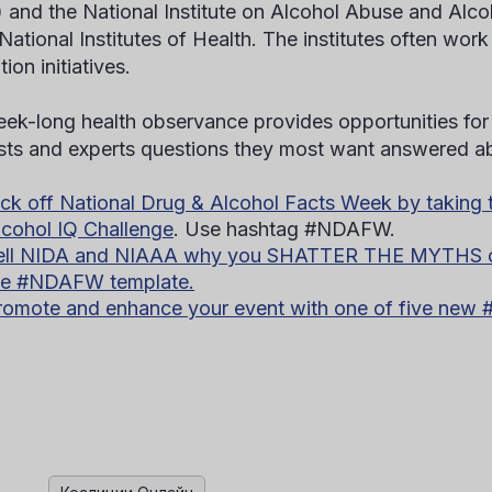
 and the National Institute on Alcohol Abuse and Alc
 National Institutes of Health. The institutes often wor
ion initiatives.
ek-long health observance provides opportunities for
ists and experts questions they most want answered a
ick off National Drug & Alcohol Facts Week by taking 
lcohol IQ Challenge
. Use hashtag #NDAFW.
ell NIDA and NIAAA why you SHATTER THE MYTHS on
he #NDAFW template.
romote and enhance your event with one of five new 