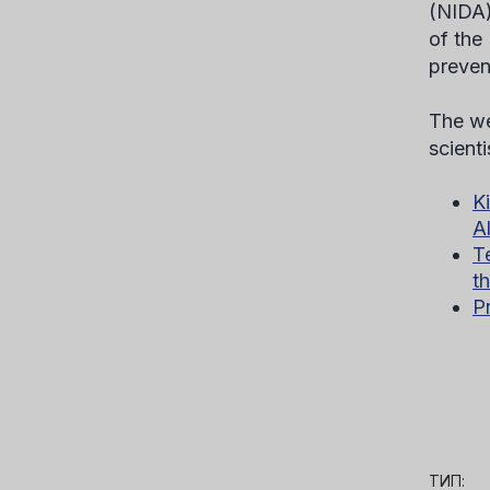
(NIDA)
of the
prevent
The we
scient
K
A
T
t
P
ТИП: