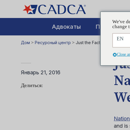
We've de
Адвокаты
Повышение
change t
EN
Дом
>
Ресурсный центр
>
Just the Facts: Participate
Close a
Ju
Январь 21, 2016
Na
Делиться:
We
Nation
and is