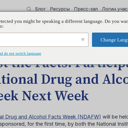
Блог
Ресурсы
Пресс-зал
Логин уча
tected you might be speaking a different language. Do you wan
 квалификации
Поддерживать
Initi
o:
Change Lang
 in National Drug and Alcohol Facts Week Next Week
nd do not switch language
st the Facts: Particip
tional Drug and Alco
ek Next Week
al Drug and Alcohol Facts Week (NDAFW)
will be hel
 sponsored, for the first time, by both the National Ins