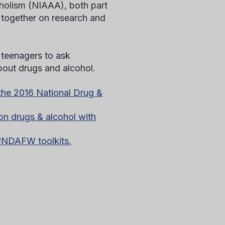
oholism (NIAAA), both part
k together on research and
 teenagers to ask
bout drugs and alcohol.
the 2016 National Drug &
 drugs & alcohol with
#NDAFW toolkits.