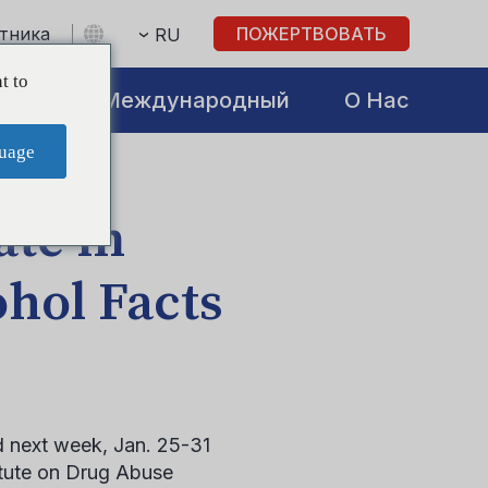
стника
ПОЖЕРТВОВАТЬ
RU
t to
atives
Международный
О Нас
uage
ate in
hol Facts
d next week, Jan. 25-31
titute on Drug Abuse