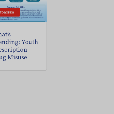
графика
at’s
ending: Youth
escription
ug Misuse