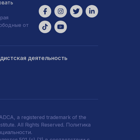
овать
рая
вободные от
ндистская деятельность
DCA, a registered trademark of the
titute. All Rights Reserved.
Политика
нциальности
.
яется 501 (c) (3) в соответствии с